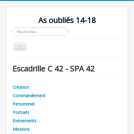
As oubliés 14-18
Rechercher
Basculer
la
navigation
Accueil
Escadrille C 42 - SPA 42
Chronologie
Escadrilles
Création
Organisation
Commandement
Avions
Personnnel
Personnels
Portraits
Evénements
Formation
Missions
Doctrines