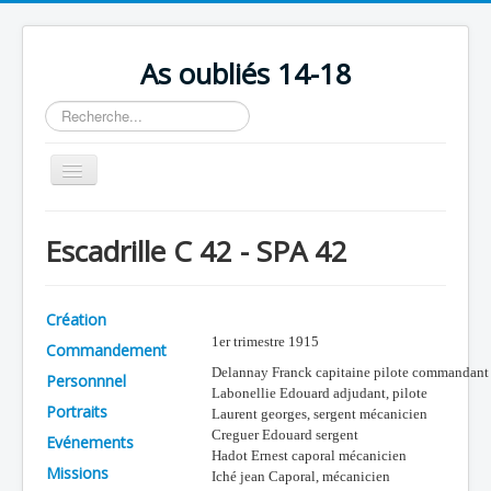
As oubliés 14-18
Rechercher
Basculer
la
navigation
Accueil
Escadrille C 42 - SPA 42
Chronologie
Escadrilles
Création
Organisation
1er trimestre 1915
Commandement
Avions
Delannay Franck capitaine pilote commandant
Personnnel
Labonellie Edouard adjudant, pilote
Personnels
Portraits
Laurent georges, sergent mécanicien
Creguer Edouard sergent
Evénements
Formation
Hadot Ernest caporal mécanicien
Missions
Iché jean Caporal, mécanicien
Doctrines