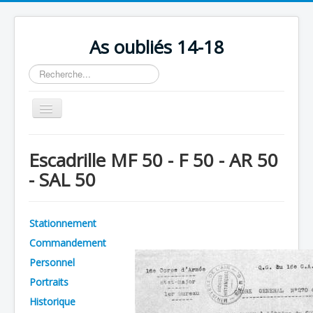
As oubliés 14-18
Rechercher
Basculer
la
navigation
Accueil
Escadrille MF 50 - F 50 - AR 50
Chronologie
- SAL 50
Escadrilles
Organisation
Stationnement
Avions
Commandement
Personnels
Personnel
Portraits
Formation
Historique
Doctrines