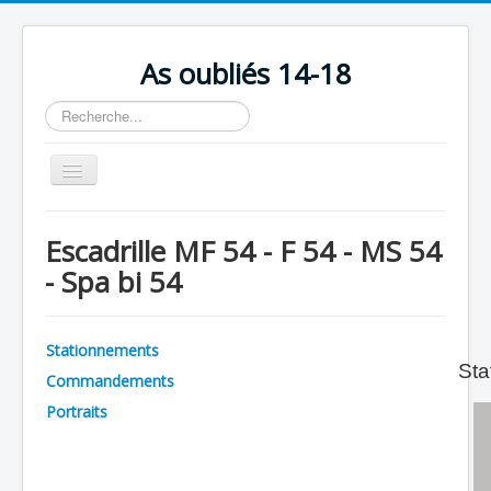
As oubliés 14-18
Rechercher
Basculer
la
navigation
Accueil
Escadrille MF 54 - F 54 - MS 54
Chronologie
- Spa bi 54
Escadrilles
Organisation
Stationnements
Sta
Avions
Commandements
Personnels
Portraits
Formation
Doctrines