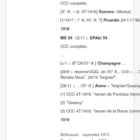
CCC complets
.
[X° A. – id. 4T/1916]
Somme
>Moreuil,
[1/1917 : I° A./III° A. ?]
Picardie
24/1/17 Mo
1918
MS 54
. 12/17 >
SPAbi 54
.
CCC complets.
…
e
[x/1 > 8
CA/IV° A.]
Champagne
…
[29/8 > réserve/GQG, arr./III° A., 13/9 > …
1
2
Rendez-Vous
, 20/10 Tergnier
.
[28/11 > …/III° A.]
Aisne
> Tergnier/Quess
(1) CCC 4T/1918: "terrain de Pontoise (fer
(2) "Quessy".
(3) CCC 4T/1918: "terrain de la Borue (comm
1919
Béthonsart septembre 1915