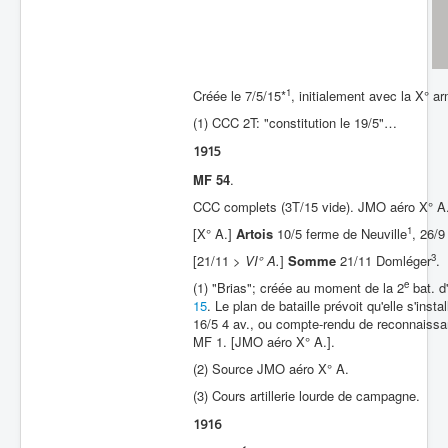
Batailles
Les As
1
Créée le 7/5/15*
, initialement avec la X° a
Cahiers des As
(1) CCC 2T: "constitution le 19/5"…
1915
MF 54
.
CCC complets (3T/15 vide). JMO aéro X° A
1
[X° A.]
Artois
10/5 ferme de Neuville
, 26/9
3
[21/11 >
VI° A.
]
Somme
21/11 Domléger
.
e
(1) "Brias"; créée au moment de la 2
bat. d
15
. Le plan de bataille prévoit qu'elle s'in
16/5 4 av., ou compte-rendu de reconnaissan
MF 1. [JMO aéro X° A.].
(2) Source JMO aéro X° A.
(3) Cours artillerie lourde de campagne.
1916