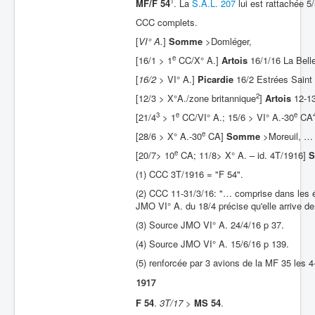
1
MF/F 54
. La
S.A.L. 207
lui est rattachée 5
CCC complets.
[
VI° A.
]
Somme
>Domléger,
e
[16/1 > 1
CC/X° A.]
Artois
16/1/16 La Bell
[
16/2
> VI° A.]
Picardie
16/2 Estrées Saint 
2
[12/3 > X°A./zone britannique
]
Artois
12-13
3
e
e
[21/4
> 1
CC/VI° A.; 15/6 > VI° A.-30
CA
e
[28/6 > X° A.-30
CA]
Somme
>Moreuil, …
e
[20/7> 10
CA; 11/8> X° A. – id. 4T/1916]
(1) CCC 3T/1916 = "F 54".
(2) CCC 11-31/3/16: "… comprise dans les é
JMO VI° A. du 18/4 précise qu'elle arrive de
(3) Source JMO VI° A. 24/4/16 p 37.
(4) Source JMO VI° A. 15/6/16 p 139.
(5) renforcée par 3 avions de la MF 35 les 4
1917
F 54
.
3T/17
>
MS 54
.