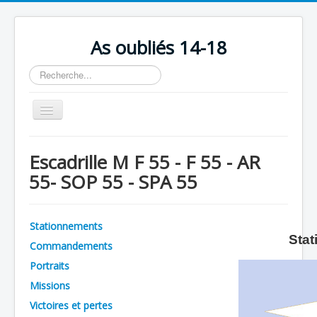
As oubliés 14-18
Rechercher
Basculer
la
navigation
Accueil
Escadrille M F 55 - F 55 - AR
Chronologie
55- SOP 55 - SPA 55
Escadrilles
Organisation
Stationnements
Stat
Avions
Commandements
Personnels
Portraits
Missions
Formation
Victoires et pertes
Doctrines