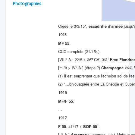
Photographies
Batailles
Les As
Créée le 3/3/15*,
escadrille d'armée
jusqu'
Cahiers des As
1915
MF 55
.
CCC complets (2T/15>).
e
1
[VIII° A.; 22/5 > 36
CA] 3/3
Bron
Flandre
[mi/8 > IV° A.] (étape ?)
Champagne
20/8 
(1) Il est surprenant que l'échelon sol de l
(2) "…bivouaquée entre La Cheppe et Cuperl
1916
MF/F 55
.
…
1917
1
F 55
. 4T/17 >
SOP 55
.
[II° A.]
Argonne
>Lemmes, 11/1 Matougue