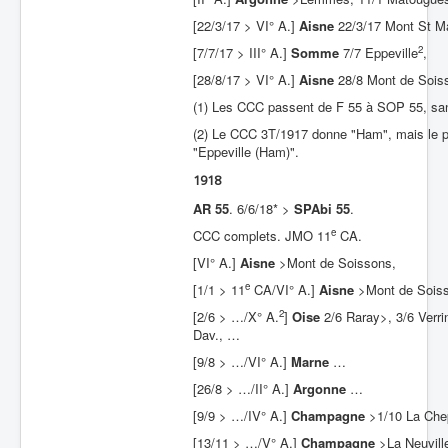
[22/3/17 > VI° A.]
Aisne
22/3/17 Mont St Ma
2
[7/7/17 > III° A.]
Somme
7/7 Eppeville
,
[28/8/17 > VI° A.]
Aisne
28/8 Mont de Sois
(1) Les CCC passent de F 55 à SOP 55, san
(2) Le CCC 3T/1917 donne "Ham", mais le pr
"Eppeville (Ham)".
1918
AR 55
. 6/6/18* >
SPAbi 55
.
e
CCC complets. JMO 11
CA.
[VI° A.]
Aisne
>Mont de Soissons,
e
[1/1 > 11
CA/VI° A.]
Aisne
>Mont de Sois
2
[2/6 > …/X° A.
]
Oise
2/6 Raray>, 3/6 Verri
Dav., …
[9/8 > …/VI° A.]
Marne
…
[26/8 > …/II° A.]
Argonne
…
[9/9 > …/IV° A.]
Champagne
>1/10 La Chep
[13/11 > …/V° A.]
Champagne
>La Neuvill