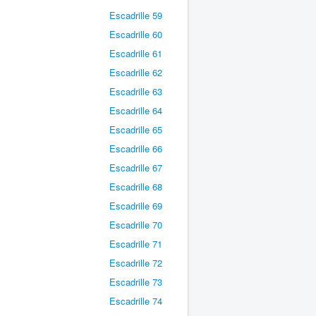
Escadrille 59
Escadrille 60
Escadrille 61
Escadrille 62
Escadrille 63
Escadrille 64
Escadrille 65
Escadrille 66
Escadrille 67
Escadrille 68
Escadrille 69
Escadrille 70
Escadrille 71
Escadrille 72
Escadrille 73
Escadrille 74