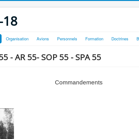
-18
Organisation
Avions
Personnels
Formation
Doctrines
B
 55 - AR 55- SOP 55 - SPA 55
Commandements