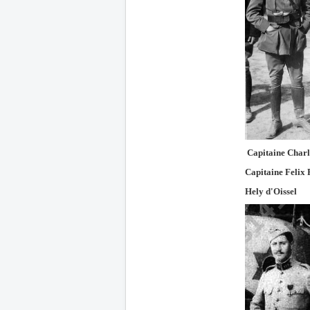
Capitaine Charl
Capitaine Felix P
Hely d'Oissel