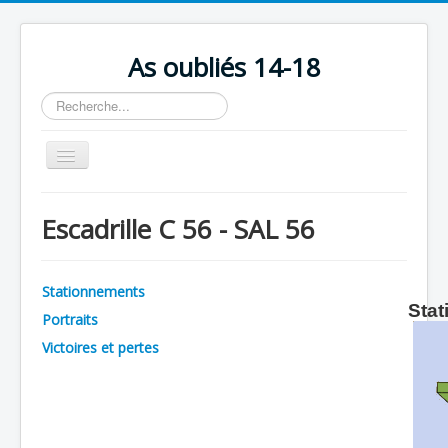
As oubliés 14-18
Rechercher
Basculer
la
navigation
Accueil
Escadrille C 56 - SAL 56
Chronologie
Escadrilles
Stationnements
Organisation
Stat
Portraits
Avions
Victoires et pertes
Personnels
Formation
Doctrines