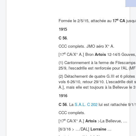
Batailles
Les As
e
Formée le 2/5/15, attachée au
17
CA
jusqu'
Cahiers des As
1915
C 56
.
CCC complets. JMO aéro X° A.
e
[17
CA/X° A.] Bron
Artois
12-14/5 Gouves
(1) Cantonnement à la ferme de Filescamps,
25/9, l'escadrille est renforcée pour l'AL (MF
(2) Détachement de quatre G.III et 6 pilote
vols 6-26/10, retour 29/10. L'escadrille doi
A.], mais elle est toujours à la Bellevue le 3
1916
C 56
. La
S.A.L. C 202
lui est rattachée 9/1/
CCC complets.
e
[17
CA/X° A.]
Artois
>La Bellevue, …
[6/3/16 > …/DAL]
Lorraine
…