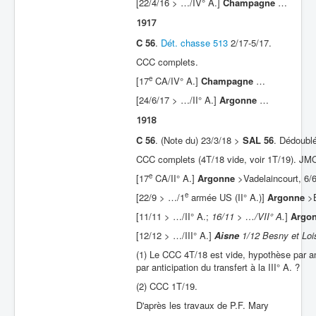
[22/4/16 > …/IV° A.]
Champagne
…
1917
C 56
.
Dét. chasse 513
2/17-5/17.
CCC complets.
e
[17
CA/IV° A.]
Champagne
…
[24/6/17 > …/II° A.]
Argonne
…
1918
C 56
. (Note du) 23/3/18 >
SAL 56
. Dédoubl
CCC complets (4T/18 vide, voir 1T/19). JM
e
[17
CA/II° A.]
Argonne
>Vadelaincourt, 6/
e
[22/9 > …/1
armée US (II° A.)]
Argonne
>B
[11/11 > …/II° A.;
16/11
> …/VII° A.
]
Argo
[12/12 > …/III° A.]
Aisne
1/12 Besny et Loi
(1) Le CCC 4T/18 est vide, hypothèse par a
par anticipation du transfert à la III° A. ?
(2) CCC 1T/19.
D'après les travaux de P.F. Mary