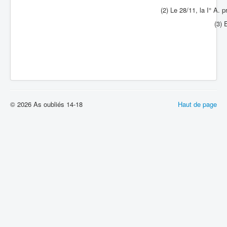
(2) Le 28/11, la I° A.
(3) 
© 2026 As oubliés 14-18
Haut de page