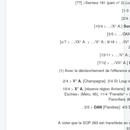
[??] >Secteur 181 (parc n° 2)
Lu
[1-3
[2/4
[10/4 > …/X° A.]
So
[3/5 > …/DA
[x/7 > …/IX° A. > …/V° A.; 9/18 > …/IV°
[13/11 > …/V° A.
[7/12 > …/VII° A.]
(1) Avec le déclenchement de l'offensive
.2/4 >
V° A.
[Champagne]: 2/4 St Loup su
.10/4 >
X° A.
[réserve région Amiens]: 8
Esches> (Méru, 95), 11/4 "Frenelle" = 
Fienvillers (
. 3/5 >
DAN
[Flandres]: 4/5 E
A noter que la SOP 263 est transférée en s
s