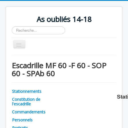
As oubliés 14-18
Rechercher
Basculer
la
navigation
Accueil
Escadrille MF 60 -F 60 - SOP
Chronologie
60 - SPAb 60
Escadrilles
Organisation
Stationnements
Stat
Avions
Constitution de
l'escadrille
Personnels
Commandements
Formation
Personnels
Doctrines
Portraits