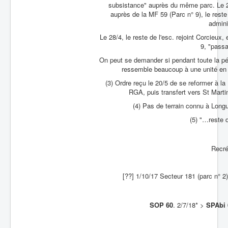
subsistance" auprès du même parc. Le 24/
auprès de la MF 59 (Parc n° 9), le reste 
admini
Le 28/4, le reste de l'esc. rejoint Corcieux, 
9, "passa
On peut se demander si pendant toute la pé
ressemble beaucoup à une unité en 
(3) Ordre reçu le 20/5 de se reformer à l
RGA, puis transfert vers St Marti
(4) Pas de terrain connu à Longu
(5) "…reste 
Recr
[??] 1/10/17 Secteur 181 (parc n° 2
SOP 60
. 2/7/18* >
SPAbi 