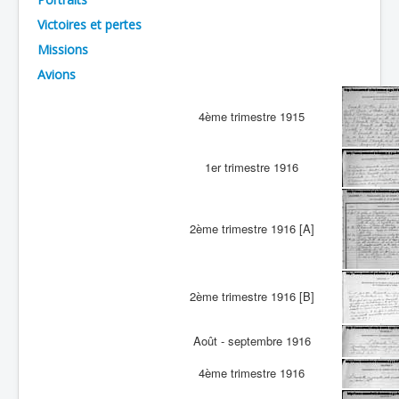
Victoires et pertes
Batailles
Missions
Les As
Avions
Cahiers des As
4ème trimestre 1915
1er trimestre 1916
2ème trimestre 1916 [A]
2ème trimestre 1916 [B]
Août - septembre 1916
4ème trimestre 1916