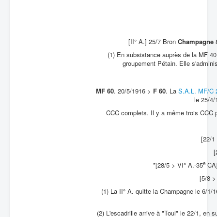
[II° A.] 25/7 Bron
Champagne
8
(1) En subsistance auprès de la MF 40
groupement Pétain. Elle s'administ
MF 60
. 20/5/1916 >
F 60
. La
S.A.L. MF/C 
le 25/4/
CCC complets. Il y a même trois CCC pou
[22/1
[
e
*[28/5 > VI° A.-35
CA
[5/8 >
(1) La II° A. quitte la Champagne le 6/1/
(2) L'escadrille arrive à "Toul" le 22/1, en