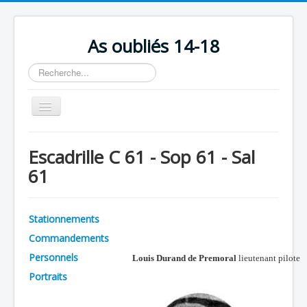
As oubliés 14-18
Rechercher
Basculer
la
navigation
Accueil
Escadrille C 61 - Sop 61 - Sal
Chronologie
61
Escadrilles
Organisation
Stationnements
Avions
Commandements
Personnels
Personnels
Louis Durand de Premoral
lieutenant pilote
Portraits
Formation
Doctrines