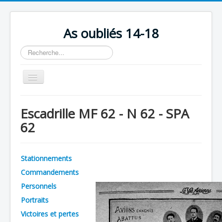
As oubliés 14-18
Rechercher
Basculer
la
navigation
Accueil
Escadrille MF 62 - N 62 - SPA
Chronologie
62
Escadrilles
Organisation
Stationnements
Avions
Commandements
Personnels
Personnels
Portraits
Formation
Victoires et pertes
Doctrines