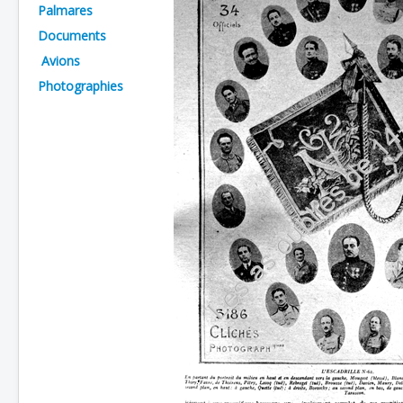
Palmares
Batailles
Documents
Les As
Avions
Photographies
Cahiers des As