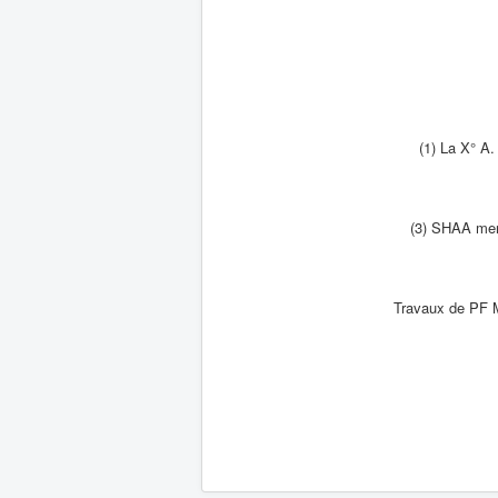
(1) La X° A.
(3) SHAA ment
Travaux de PF 