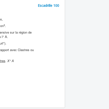
Escadrille 100
s,
3
con
.
fensive sur la région de
 I° A.
rt").
apport avec Clastres ou
tres
.
X° A