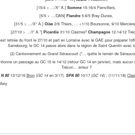
[15/4 > …/X° A.]
Somme
15-16/4 Fienvillers,
[5/5 > …/DAN]
Flandre
5-6/5 Bray-Dunes,
[31/5 > …/X° A.]
Oise
2/6 Thiers, … <1/10 Boursonne, 9/10 Mercière
1
2
[
27/10
> …/I° A.
]
Picardie
31/10 Clastres
Champagne
12-14/12 Tré
 est retirée du front le 27/10 et part en Lorraine avec le GAE pour préparer l'of
Sarrebourg; le GC 14 passe alors dans la région de Saint Quentin avec la
(2) Cantonnement au Grand Séraucourt ("… quitte le terrain de Séraucou
ionne un passage au GC 15 le 14/12 (retour GC 14 en janvier), mais aucun r
Trécon… erreur ?
N 80
13/12/16
Bron
(
GC 14
en 3/17).
SPA 80
10/17 (
GC 14
) ; (11/11/18)
Clas
Mary