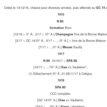
Créée le 13/12/16. chasse pour diverses armées, puis affectée au
GC 14
e
1916
N 80
.
formation
Bron
[12/16 > V° A., 2/17 > VI° A.]
Champagne
fme de la Bonne Maiso
[3/17 > GC 14/VI° A., 5/17 > …/X° A.] > fme de la Bonne Maison
[7/17 > …/II° A.]
Meuse
Souilly
1917
N 80
. 10/1917 >
SPA 80
.
1
[10/17 > …/VI° A.]
Oise
xx Vaubéron
,
(1) Détachement III° A. 21-28/11/17 à Catigny.
1918
SPA 80
.
CCC complets.
[GC 14/VI° A.]
Oise
xx Vaubéron,
[23/3 > …/III° A.]
Aisne
>Vaubéron,