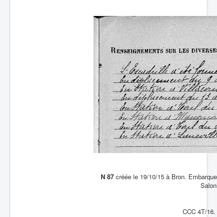
Batailles
Les As
Cahiers des As
N 87
créée le 19/10/15 à Bron. Embarqueme
Salon
CCC 4T/16. 