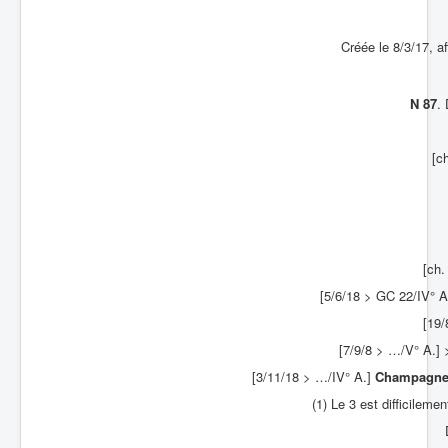
Créée le 8/3/17, a
N 87
.
[c
[ch.
[5/6/18 > GC 22/IV° A
[19/
[7/9/8 > …/V° A.]
[3/11/18 > …/IV° A.]
Champagn
(1) Le 3 est difficilem