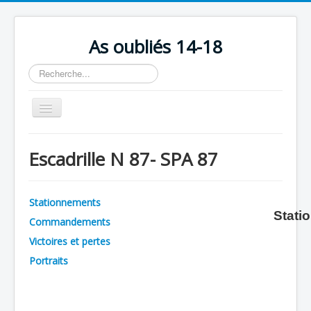
As oubliés 14-18
Rechercher
Basculer
la
navigation
Accueil
Escadrille N 87- SPA 87
Chronologie
Escadrilles
Stationnements
Organisation
Stati
Commandements
Avions
Victoires et pertes
Personnels
Portraits
Formation
Doctrines