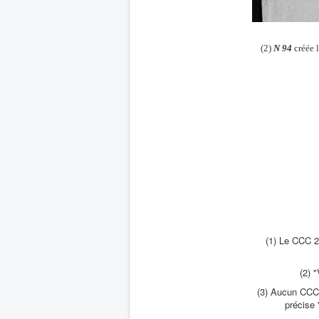
(2)
N 94
créée 
(1) Le CCC 2
(2) 
(3) Aucun CCC 
précise 