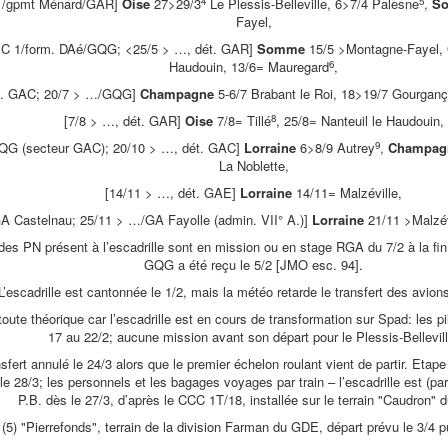
4
5
1/gpmt Ménard/GAR]
Oise
27>29/3
Le Plessis-Belleville, 6>7/4 Palesne
,
S
Fayel,
EC 1/form. DAé/GQG; <25/5 > …, dét. GAR]
Somme
15/5 >Montagne-Fayel,
6
Haudouin, 13/6= Mauregard
,
ét. GAC; 20/7 > …/GQG]
Champagne
5-6/7 Brabant le Roi, 18>19/7 Gourgan
8
[7/8 > …, dét. GAR]
Oise
7/8= Tillé
, 25/8= Nanteuil le Haudouin,
9
QG (secteur GAC); 20/10 > …, dét. GAC]
Lorraine
6>8/9 Autrey
,
Champag
La Noblette,
[14/11 > …, dét. GAE]
Lorraine
14/11= Malzéville,
A Castelnau; 25/11 > …/GA Fayolle (admin. VII° A.)]
Lorraine
21/11 >Malzév
 des PN présent à l’escadrille sont en mission ou en stage RGA du 7/2 à la f
GQG a été reçu le 5/2 [JMO esc. 94].
 L’escadrille est cantonnée le 1/2, mais la météo retarde le transfert des avion
 toute théorique car l’escadrille est en cours de transformation sur Spad: les p
17 au 22/2; aucune mission avant son départ pour le Plessis-Bellevill
nsfert annulé le 24/3 alors que le premier échelon roulant vient de partir. Etape
 28/3; les personnels et les bagages voyages par train – l’escadrille est (pa
P.B. dès le 27/3, d’après le CCC 1T/18, installée sur le terrain "Caudron"
(5) "Pierrefonds", terrain de la division Farman du GDE, départ prévu le 3/4 pu