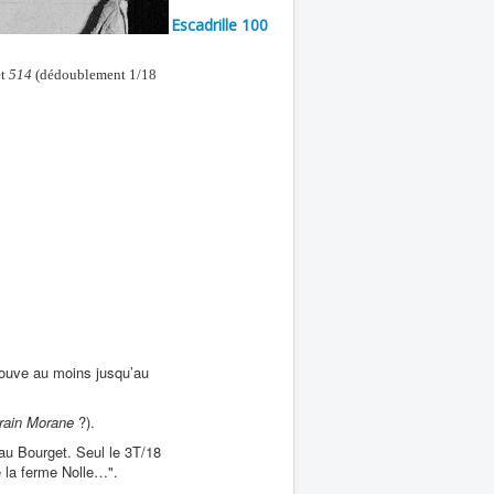
Escadrille 100
t
514
(dédoublement 1/18
rouve au moins jusqu’au
rrain Morane
?).
au Bourget. Seul le 3T/18
e la ferme Nolle…".