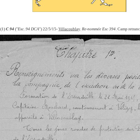
(1)
C 94
("
Esc. 94 DCA
") 22/5/15-
Villacoublay
.
Re-nommée
Esc 394
. Camp retranc