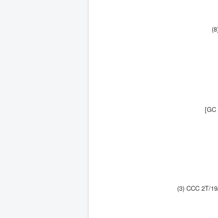
(8
[GC 
(3) CCC 2T/19/