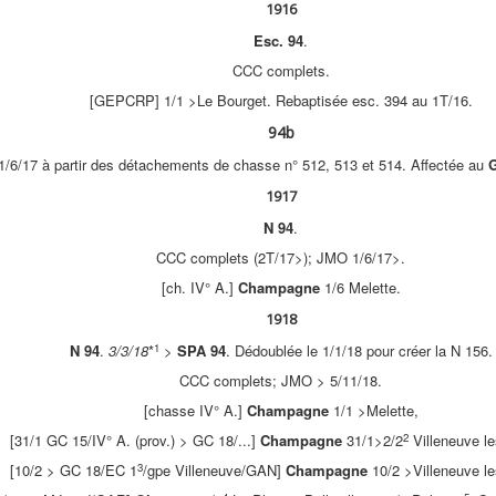
1916
Esc. 94
.
CCC complets.
[GEPCRP] 1/1 >Le Bourget. Rebaptisée esc. 394 au 1T/16.
94b
1/6/17 à partir des détachements de chasse n° 512, 513 et 514. Affectée au
G
1917
N 94
.
CCC complets (2T/17>); JMO 1/6/17>.
[ch. IV° A.]
Champagne
1/6 Melette.
1918
1
N 94
.
3/3/18
*
>
SPA 94
. Dédoublée le 1/1/18 pour créer la N 156.
CCC complets; JMO > 5/11/18.
[chasse IV° A.]
Champagne
1/1 >Melette,
2
[31/1 GC 15/IV° A. (prov.) > GC 18/...]
Champagne
31/1>2/2
Villeneuve le
3
[10/2 > GC 18/EC 1
/gpe Villeneuve/GAN]
Champagne
10/2 >Villeneuve le