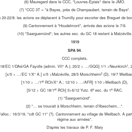
(6) Mauregard dans le CCC, "Louvres-Epiais" dans le JMO.
(7) "CCC 3T = "à Bayes, près de Champaubert, terrain de Baye".
) 20-22/8: les avions se déplacent à Trumilly pour escorter des Breguet de 
(9) Cantonnement à "Houdelmont", arrivée des avions le 7/9.
(10) "Saarguemünd"; les autres esc. du GC 18 restent à Malzéville
1919
SPA 94
.
CCC complets.
1
18/EC 1/DAé/GA Fayolle (admin. VII° A.); 20/2 > …/GQG] 1/1 >Neunkirch
, 
2
[x/5 > …/EC 1/X° A.] x/5 >Malzéville, 28/5 Morschheim
(D), 19/7 Weilba
er
[1/10 > …/1
RCh/X° A.; 12/10 > …/AFR] 1/10 >Weilbach (D),
er
e
e
[5/12 > GC 18/1
RCh] 5>6/12 Yutz. 6
esc. du 1
RAC.
(1) "Saarguemünd".
(2) "… se trouvait à Morschheim, terrain d’Ilbescheim…".
alloc.: 16/3/19, "cdt GC 11" (?). Cantonnement au village de Weilbach. A part
régime aux armées".
D'après les travaux de P. F. Mary