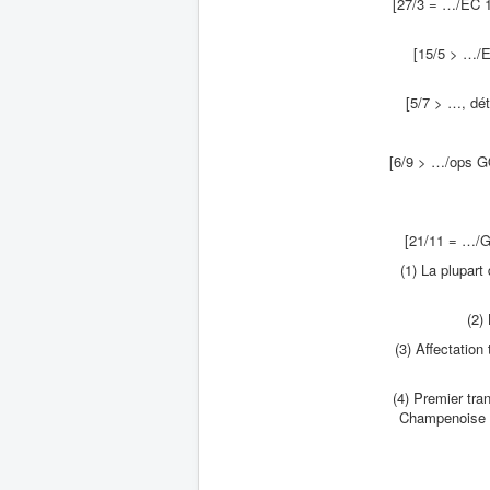
[27/3 = …/EC 
[15/5 > …/
[5/7 > …, d
[6/9 > …/ops G
[21/11 = …/G
(1) La plupart
(2)
(3) Affectation
(4) Premier tra
Champenoise le