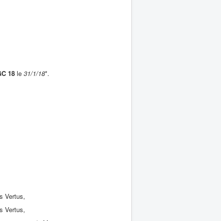
C 18
le
31/1/18
*.
s Vertus,
s Vertus,