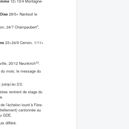
omme
12>13/4 Montagne-
Oise
29/5= Nanteuil le
7
çon, 24/7 Champaubert
,
ne
23>24/9 Cernon, 1/11=
10
ille, 20/12 Neunkirch
.
in du mois; le message du
s jusqu’au 2/2.
ilotes rentrent de stage du
e.
 de l’échelon lourd à Fère-
rtiellement) cantonnée au
 du GDE.
is différé.