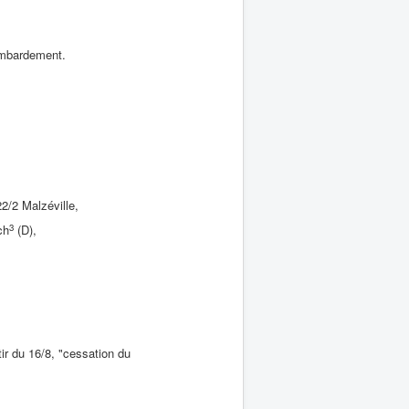
bombardement.
.
22/2 Malzéville,
3
ch
(D),
ir du 16/8, "cessation du