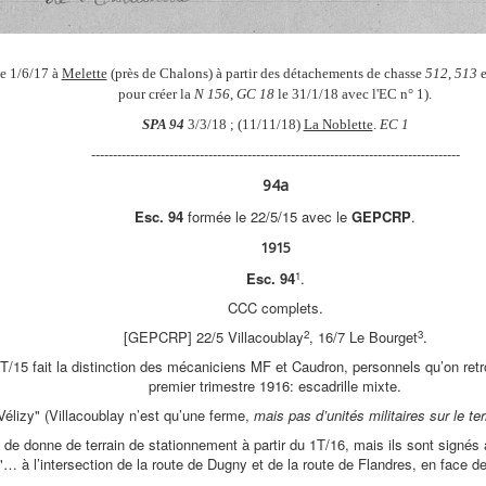
le 1/6/17 à
Melette
(près de Chalons) à partir des détachements de chasse
512
,
513
e
pour créer la
N 156
,
GC 18
le 31/1/18 avec l'EC n° 1).
SPA 94
3/3/18 ; (11/11/18)
La Noblette
.
EC 1
-------------------------------------------------------------------------------------
94a
Esc. 94
formée le 22/5/15 avec le
GEPCRP
.
1915
1
Esc. 94
.
CCC complets.
2
3
[GEPCRP] 22/5 Villacoublay
, 16/7 Le Bourget
.
T/15 fait la distinction des mécaniciens MF et Caudron, personnels qu’on ret
premier trimestre 1916: escadrille mixte.
"Vélizy" (Villacoublay n’est qu’une ferme,
mais pas d’unités militaires sur le te
de donne de terrain de stationnement à partir du 1T/16, mais ils sont signés 
"… à l’intersection de la route de Dugny et de la route de Flandres, en face d