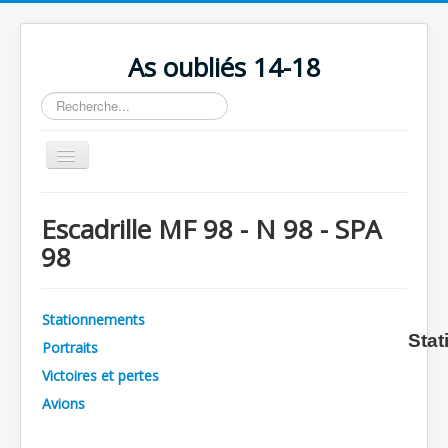
As oubliés 14-18
Rechercher
Basculer
la
navigation
Accueil
Escadrille MF 98 - N 98 - SPA
Chronologie
98
Escadrilles
Organisation
Stationnements
Stat
Avions
Portraits
Personnels
Victoires et pertes
Avions
Formation
Doctrines