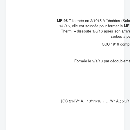
Batailles
Les As
MF 98 T
formée en 3/1915 à Ténédos (Salon
1/3/16, elle est scindée pour former la
MF
Cahiers des As
Thermi – dissoute 1/6/16 après son arriv
serbes à pa
CCC 1916 comple
Formée le 9/1/18 par dédoubleme
[GC 21/IV° A.; 13/11/18 > …/V° A.; >3/1