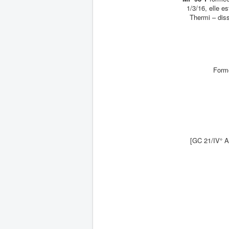
1/3/16, elle e
Thermi – diss
Formé
[GC 21/IV° A