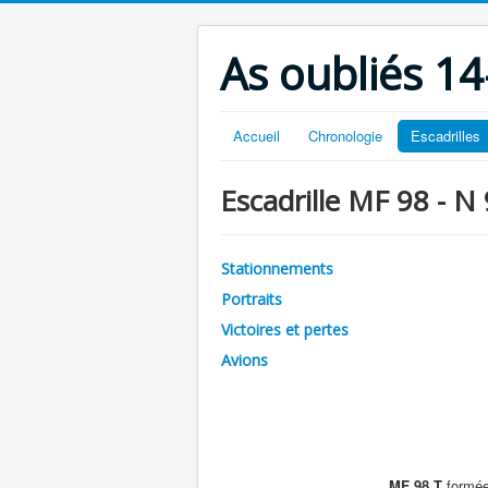
As oubliés 14
Accueil
Chronologie
Escadrilles
Escadrille MF 98 - N
Stationnements
Portraits
Victoires et pertes
Avions
MF 98 T
formée