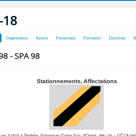
-18
Organisation
Avions
Personnels
Formation
Doctrines
B
 98 - SPA 98
Stationnements, Affectations
e
 en 3/1915 à Ténédos (Salonique) [Corps Exp. d'Orient; déb./16 > 12
CA brit