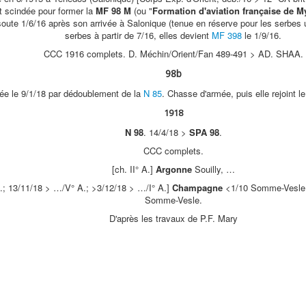
st scindée pour former la
MF 98 M
(ou "
Formation d'aviation française de My
oute 1/6/16 après son arrivée à Salonique (tenue en réserve pour les serbes
serbes à partir de 7/16, elles devient
MF 398
le 1/9/16.
CCC 1916 complets. D. Méchin/Orient/Fan 489-491 > AD. SHAA.
98b
e le 9/1/18 par dédoublement de la
N 85
. Chasse d'armée, puis elle rejoint l
1918
N 98
. 14/4/18 >
SPA 98
.
CCC complets.
[ch. II° A.]
Argonne
Souilly, …
.; 13/11/18 > …/V° A.; >3/12/18 > …/I° A.]
Champagne
<1/10 Somme-Vesle, 
Somme-Vesle.
D'après les travaux de P.F. Mary