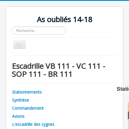
As oubliés 14-18
Rechercher
Basculer
la
navigation
Accueil
Escadrille VB 111 - VC 111 -
Chronologie
SOP 111 - BR 111
Escadrilles
Organisation
Stat
Stationnements
Avions
Synthèse
Personnels
Commandement
Avions
Formation
L'escadrille des cygnes
Doctrines