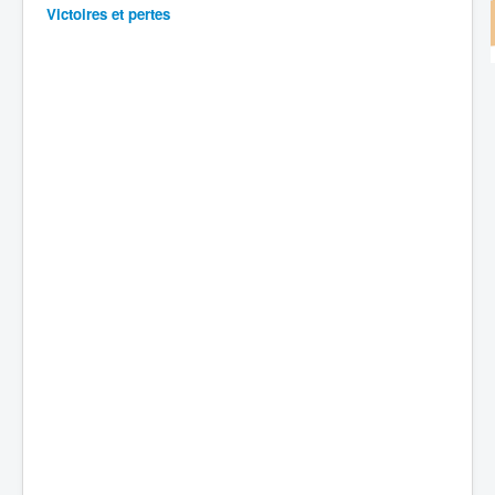
Victoires et pertes
Batailles
Les As
Cahiers des As