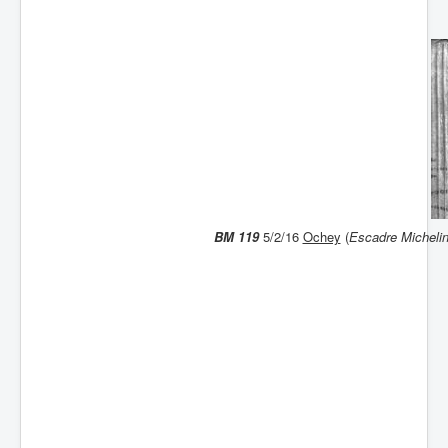
Batailles
Les As
Cahiers des As
BM 119
5/2/16
Ochey
(
Escadre Micheli