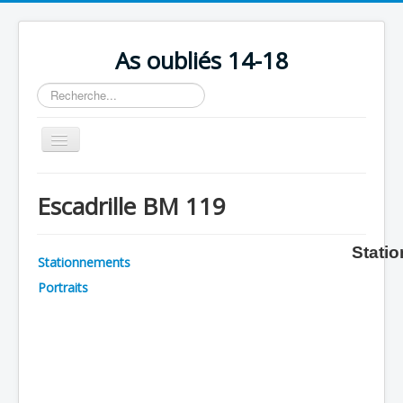
As oubliés 14-18
Rechercher
Basculer
la
navigation
Accueil
Escadrille BM 119
Chronologie
Escadrilles
Stati
Stationnements
Organisation
Portraits
Avions
Personnels
Formation
Doctrines