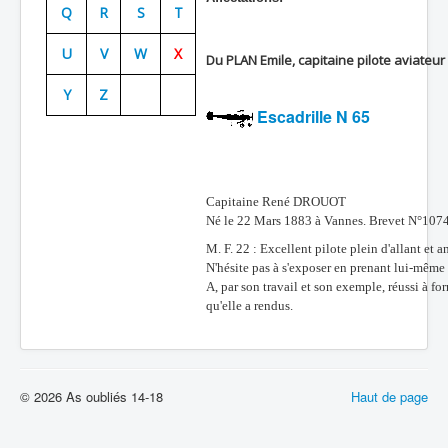
Q
R
S
T
Batailles
U
V
W
X
Du PLAN Emile, capitaine pilote aviateur
Les As
Y
Z
Cahiers des As
Escadrille N 65
Capitaine René DROUOT
Né le 22 Mars 1883 à Vannes. Brevet N°1074
M. F. 22 : Excellent pilote plein d'allant et
N'hésite pas à s'exposer en prenant lui-même l
A, par son travail et son exemple, réussi à f
qu'elle a rendus.
© 2026 As oubliés 14-18
Haut de page