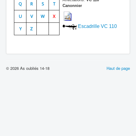
Q
R
S
T
Canonnier
Batailles
U
V
W
X
Les As
Escadrille VC 110
Y
Z
Cahiers des As
© 2026 As oubliés 14-18
Haut de page