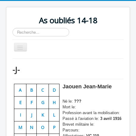
As oubliés 14-18
Rechercher
Basculer
la
navigation
Accueil
-J-
Chronologie
Escadrilles
Jaouen Jean-Marie
A
B
C
D
Organisation
Né le:
???
E
F
G
H
Avions
Mort le:
Profession avant la mobilisation:
Personnels
I
J
K
L
Passé à l'aviation le:
3 avril 1916
Formation
Brevet militaire le:
M
N
O
P
Parcours:
Doctrines
Affectations:
VC 110