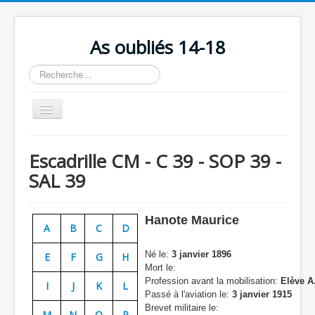
As oubliés 14-18
Rechercher
Basculer
la
navigation
Accueil
Escadrille CM - C 39 - SOP 39 -
Chronologie
SAL 39
Escadrilles
Organisation
Hanote Maurice
A
B
C
D
Avions
Né le:
3 janvier 1896
E
F
G
H
Personnels
Mort le:
Profession avant la mobilisation:
Elève A.
I
J
K
L
Formation
Passé à l'aviation le:
3 janvier 1915
Brevet militaire le:
Doctrines
M
N
O
P