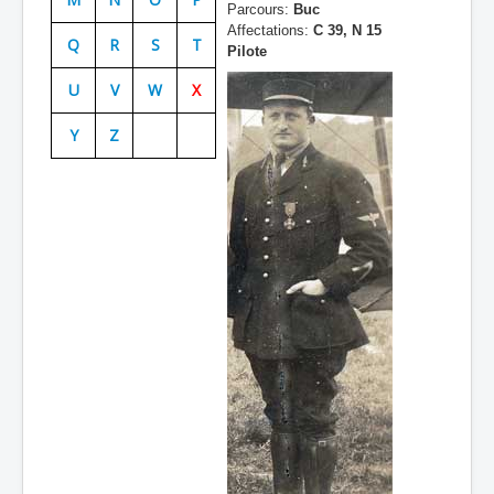
Parcours:
Buc
Batailles
Affectations:
C 39, N 15
Q
R
S
T
Pilote
Les As
U
V
W
X
Cahiers des As
Y
Z