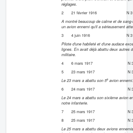
réglages.
2
21 février 1916
N 3
A montré beaucoup de calme et de sang-fro
un avion ennemi qu'il a sérieusement attei
3
4 juin 1916
N 3
Pilote d'une habileté et d'une audace exc
lignes. En avait déjà abattu deux autres d
militaire.
4
6 mars 1917
N 
5
23 mars 1917
N 
e
Le 23 mars a abattu son 5
avion ennemi
6
24 mars 1917
N 
Le 24 mars a abattu son sixième avion en
notre infanterie.
7
25 mars 1917
N 
8
25 mars 1917
N 
Le 25 mars a abattu deux avions ennemis, 