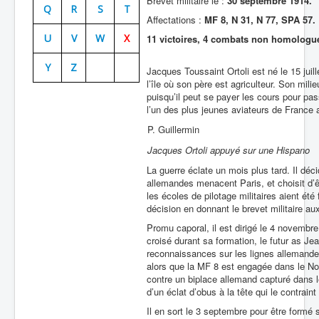
Brevet militaire le :
30 septembre 1914.
Q
R
S
T
Affectations :
MF 8, N 31, N 77, SPA 57.
Batailles
U
V
W
X
11 victoires, 4 combats non homologu
Les As
Y
Z
Cahiers des As
Jacques Toussaint Ortoli est né le 15 juill
l’île où son père est agriculteur. Son mil
puisqu’il peut se payer les cours pour pas
l’un des plus jeunes aviateurs de France a
P. Guillermin
Jacques Ortoli appuyé sur une Hispano
La guerre éclate un mois plus tard. Il dé
allemandes menacent Paris, et choisit d’ê
les écoles de pilotage militaires aient ét
décision en donnant le brevet militaire aux
Promu caporal, il est dirigé le 4 novembre
croisé durant sa formation, le futur as Je
reconnaissances sur les lignes allemandes
alors que la MF 8 est engagée dans le Nor
contre un biplace allemand capturé dans le
d’un éclat d’obus à la tête qui le contrain
Il en sort le 3 septembre pour être formé