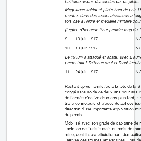
huitième avions descendus par ce pilote.
Magnifique soldat et pilote hors de pair.
montré, dans des reconnaissances à longue
fois cité à l'ordre et médaillé militaire pou
(Légion d’honneur. Pour prendre rang du 
9
19 juin 1917
N 
10
19 juin 1917
N 
Le 19 juin a attaqué et abattu avec 2 aut
présentant il l'attaque seul et l'abat imm
11
24 juin 1917
N 
Restant après l’armistice à la tête de la
congé sans solde de deux ans pour assurer
de l’armée d’active deux ans plus tard, s
trafic de moteurs et pièces détachées iss
direction d’une importante exploitation mi
du plomb.
Mobilisé avec son grade de capitaine de ré
l’aviation de Tunisie mais au mois de mars
mine, dont il sera officiellement démobili
l’arrivée des troupes américaines. Lors de 