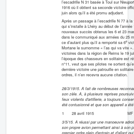
l’escadrille N 31 basée à Toul sur Nieupor
1916 où il obtient sa seconde victoire offi
juin alors qu’il a été promu adjudant.
Après un passage à l’escadrille N 77 à la f
qui s’installe à Lhéry au début de l’anné
nouveaux succès obtenus les 6 et 23 mars
dans le communiqué aux armées du 25 mars
e
ce d’autant plus qu’il a remporté sa 6
vic
Mortane le surnomme « l’as qui va vite »
victoires dans la région de Reims le 19 ju
l’époque des chasseurs en solitaire est 
n°11, veut que ses pilotes ne sortent qu’e
dernière victoire une patrouille en solitai
ordres, il n’en recevra aucune citation.
28/3/1915. A fait de nombreuses reconnai
son zèle. A, à plusieurs reprises pours
feux violents d'artillerie, a toujours con
été contusionné et que son appareil a été 
1
28 avril 1915
MF
3/5/15. A réussi par une manoeuvre adroit
son propre avion permettant ainsi à son pa
premier ordre plein d'entrain et d'allant 