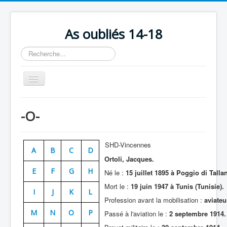
As oubliés 14-18
Rechercher
Basculer
la
navigation
Accueil
-O-
Chronologie
Escadrilles
SHD-Vincennes
A
B
C
D
Organisation
Ortoli, Jacques.
E
F
G
H
Avions
Né le :
15 juillet 1895 à Poggio di Talla
Mort le :
19 juin 1947 à Tunis (Tunisie).
Personnels
I
J
K
L
Profession avant la mobilisation :
aviateu
Formation
M
N
O
P
Passé à l'aviation le :
2 septembre 1914.
Doctrines