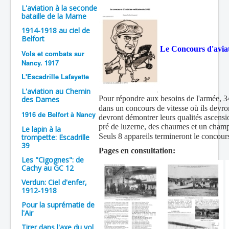
L'aviation à la seconde
Batailles
bataille de la Marne
1914-1918 au ciel de
Les As
Belfort
Cahiers des As
Le
Concours d'aviat
Vols et combats sur
Nancy. 1917
L'Escadrille Lafayette
L'aviation au Chemin
Pour répondre aux besoins de l'armée, 34
des Dames
dans un concours de vitesse où ils devr
1916 de Belfort à Nancy
devront démontrer leurs qualités ascensi
pré de luzerne, des chaumes et un champ
Le lapin à la
Seuls 8 appareils termineront le concours
trompette: Escadrille
39
Pages en consultation:
Les "Cigognes": de
Cachy au GC 12
Verdun: Ciel d'enfer,
1912-1918
Pour la suprématie de
l'Air
Tirer dans l'axe du vol