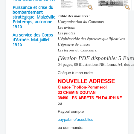
Puissance et crise du
bombardement
Table des matières :
stratégique. Malzéville.
Printemps, automne
L’organisation du Concours
1915
Les avions
Les pilotes
Au service des Corps
L’éphéméride des épreuves qualificatives
d'Armée. Mai-juillet
1915
L’épreuve de vitesse
Les leçons du Concours.
[Version PDF disponible
: 5 Eur
64
pages, 80 illustrations NB, format A4, dos ca
Chèque à mon ordre
NOUVELLE ADRESSE
Claude Thollon-Pommerol
33 CHEMIN DOUTAN
38490 LES ABRETS EN DAUPHINE
ou
Paypal compte
paypal.me/asoublies
ou commande: