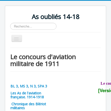
As oubliés 14-18
Rechercher
Basculer
la
navigation
Accueil
Le concours d'aviation
Chronologie
militaire de 1911
Escadrilles
Organisation
Le con
Avions
BL 3, MS 3, N 3, SPA 3
[Vers
Personnels
Les As de l'aviation
française. 1914-1918
Formation
Chronique des Blériot
militaires
Doctrines