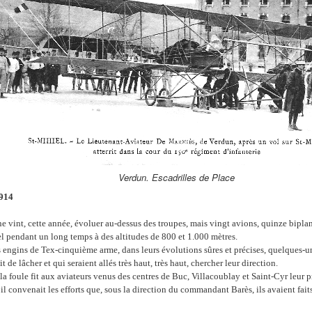
Verdun. Escadrilles de Place
1914
ne vint, cette année, évoluer au-dessus des troupes, mais vingt avions, quinze bipl
iel pendant un long temps à des altitudes de 800 et 1.000 mètres.
es engins de Tex-cinquième arme, dans leurs évolutions sûres et précises, quelques-u
t de lâcher et qui seraient allés très haut, très haut, chercher leur direction.
la foule fit aux aviateurs venus des centres de Buc, Villacoublay et Saint-Cyr leur 
l convenait les efforts que, sous la direction du commandant Barès, ils avaient fait