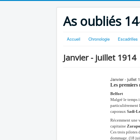
As oubliés 14
Accueil
Chronologie
Escadrilles
Janvier - juillet 1914
Janvier - juillet 
Les premiers m
Belfort
Malgré le temps i
particulièrement 
caporaux
Sadi-Le
Récemment une vio
capitaine
Zarapo
Ces trois pilotes 
dommage. (18 ju