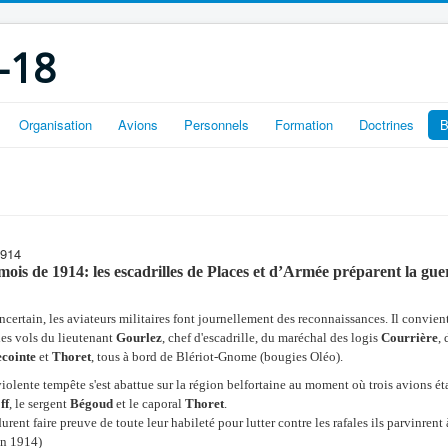
-18
Organisation
Avions
Personnels
Formation
Doctrines
B
1914
ois de 1914: les escadrilles de Places et d’Armée préparent la gue
ncertain, les aviateurs militaires font journellement des reconnaissances. Il convien
les vols du lieutenant
Gourlez
, chef d'escadrille, du maréchal des logis
Courrière
,
cointe
et
Thoret
, tous à bord de Blériot-Gnome (bougies Oléo).
lente tempête s'est abattue sur la région belfortaine au moment où trois avions étaie
ff
, le sergent
Bégoud
et le caporal
Thoret
.
durent faire preuve de toute leur habileté pour lutter contre les rafales ils parvinrent 
in 1914)