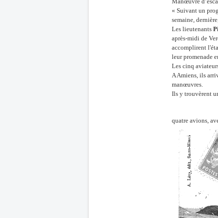
Manœuvre d’escadr
« Suivant un prog
semaine, dernière
Les lieutenants
P
après-midi de Ver
accomplirent l'ét
leur promenade en
Les cinq aviateurs
A Amiens, ils arri
manœuvres.
Ils y trouvèrent u
quatre avions, av