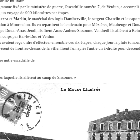
ille militaire.
ramme fixé par le ministère de guerre, l'escadrille numéro 7, de Verdun, a accompli 
, un voyage de 900 kilomètres par étapes.
ierra
et
Marlin
, le maréchal des logis
Damberville
, le sergent
Chatelin
et le capor
dun à Mourmelon. Ils en repartirent le lendemain pour Mézières, Maubeuge et Douai
ape Douai-Arras. Jeudi, ils firent Arras-Amiens-Sissonne. Vendredi ils allèrent à Rei
 corps par Bar-le-Duc et Verdun.
 avaient reçu ordre d'effectuer ensemble ces six étapes; chaque jour la pluie tomba, i
vèrent de front au-dessus de la ville, firent l'un après l'autre un à-droite pour descend
ne autre escadrille de
ec laquelle ils allèrent au camp de Sissonne. »