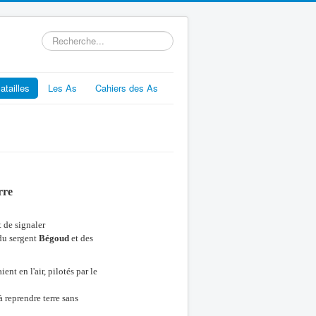
Rechercher
atailles
Les As
Cahiers des As
rre
t de signaler
 du sergent
Bégoud
et des
nt en l'air, pilotés par le
à reprendre terre sans