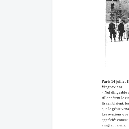
Paris 14 juillet 
Vingt avions
« Nul dirigeable 
sillonnèrent le c
Ils semblaient, l
que le génie venai
Les ovations que 
appréciés comme i
vingt appareils.