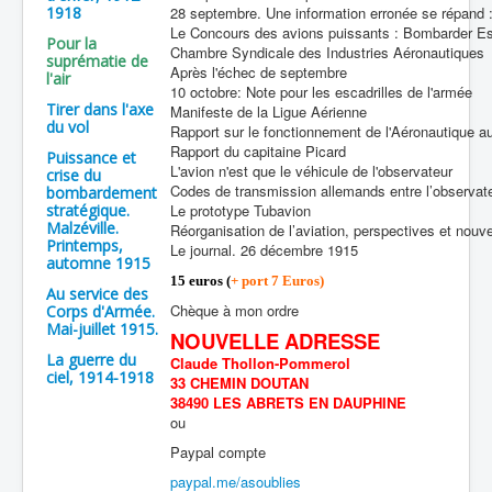
1918
28 septembre. Une information erronée se répand :
Le Concours des avions puissants : Bombarder E
Pour la
Chambre Syndicale des Industries Aéronautiques
suprématie de
Après l'échec de septembre
l'air
10 octobre: Note pour les escadrilles de l'armée
Tirer dans l'axe
Manifeste de la Ligue Aérienne
du vol
Rapport sur le fonctionnement de l'Aéronautique 
Rapport du capitaine Picard
Puissance et
L'avion n'est que le véhicule de l'observateur
crise du
Codes de transmission allemands entre l’observateu
bombardement
stratégique.
Le prototype Tubavion
Malzéville.
Réorganisation de l’aviation, perspectives et nouv
Printemps,
Le journal. 26 décembre 1915
automne 1915
15 euros (
+ port 7 Euros)
Au service des
Chèque à mon ordre
Corps d'Armée.
Mai-juillet 1915.
NOUVELLE ADRESSE
La guerre du
Claude Thollon-Pommerol
ciel, 1914-1918
33 CHEMIN DOUTAN
38490 LES ABRETS EN DAUPHINE
ou
Paypal compte
paypal.me/asoublies