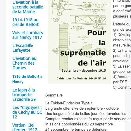
l'intensité
L'aviation à la
par un gén
seconde bataille
Batailles
a confirmé
de la Marne
plusieurs 
Les As
1914-1918 au
L'étude du
ciel de Belfort
Cahiers des As
grands axe
Vols et combats
1) Dévelop
sur Nancy 1917
observatio
mesuré leu
L'Escadrille
Lafayette
2) Entrain
pour indiq
L'aviation au
cavalerie.
Chemin des
3) Laisse
Dames
groupements
1916 de Belfort à
4) Assurer
Nancy
par TSF.
5) Constitu
Le lapin à la
trompette:
Sommaire
Escadrille 39
Le Fokker-Eindecker Type 1
Les "Cigognes":
La grande offensive de septembre - octobre
de Cachy au GC
Une longue série de belles journées favorise les ti
12
Comptes rendus exhaustifs reçus par le service a
Missions coordonnées du 23 septembre
Verdun: Ciel
24 septembre: le temps se détériore
d'enfer, 1912-