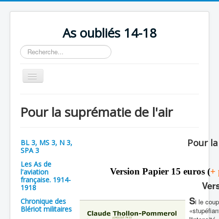
As oubliés 14-18
Rechercher
Basculer
la
navigation
Accueil
Pour la suprématie de l'air
Chronologie
Escadrilles
Pour la
BL 3, MS 3, N 3,
Organisation
SPA 3
Les As de
Avions
Version Papier 15 euros (
+ 
l'aviation
française. 1914-
Personnels
Ver
1918
S
Formation
Chronique des
i le cou
Blériot militaires
«stupéfian
Doctrines