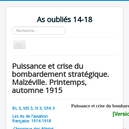
As oubliés 14-18
Rechercher
Basculer
la
navigation
Accueil
Puissance et crise du
Chronologie
bombardement stratégique.
Escadrilles
Malzéville. Printemps,
automne 1915
Organisation
Avions
Puissance et crise du bombar
Personnels
BL 3, MS 3, N 3, SPA 3
[Versi
Les As de l'aviation
Formation
française. 1914-1918
Doctrines
Chronique des Blériot