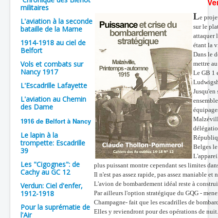
Ve
militaires
Batailles
L
e proj
L'aviation à la seconde
sur le pl
bataille de la Marne
Les As
attaquer 
1914-1918 au ciel de
étant la v
Cahiers des As
Belfort
Dans le d
Vols et combats sur
mettre au
Nancy 1917
Le GB 1 e
Ludwigsh
L'Escadrille Lafayette
Jusqu'en
L'aviation au Chemin
ensemble 
des Dame
équipage
Malzévill
1916 de Belfort à Nancy
délégatio
Le lapin à la
Républiq
trompette: Escadrille
Belges le
39
L'appare
Les "Cigognes": de
plus puissant montre cependant ses limites dans 
Cachy au GC 12
Il n'est pas assez rapide, pas assez maniable et n
L'avion de bombardement idéal reste à construi
Verdun: Ciel d'enfer,
1912-1918
Par ailleurs l'option stratégique du GQG - mene
Champagne- fait que les escadrilles de bombard
Pour la suprématie de
Elles y reviendront pour des opérations de nuit.
l'Air