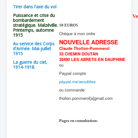
Tirer dans l'axe du vol
Puissance et crise du
Ve
bombardement
stratégique. Malzéville.
10 EUROS
Printemps, automne
Chèque à mon ordre
1915
NOUVELLE ADRESSE
Au service des Corps
Claude Thollon-Pommerol
d'Armée. Mai-juillet
1915
33 CHEMIN DOUTAN
38490 LES ABRETS EN DAUPHINE
La guerre du ciel,
ou
1914-1918.
Paypal compte
paypal.me/asoublies
ou commande:
thollon.pommerol[a]gmail.com
Pages en consultation: