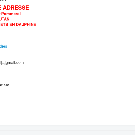
E ADRESSE
n-Pommerol
UTAN
RETS EN DAUPHINE
lies
l[a]gmail.com
ation: