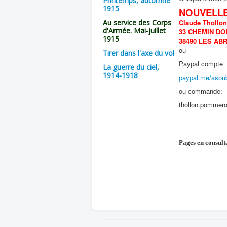
Printemps, automne
1915
NOUVELL
Au service des Corps
Claude Thollo
d'Armée. Mai-juillet
33 CHEMIN DO
1915
38490 LES AB
ou
Tirer dans l'axe du vol
Paypal compte
La guerre du ciel,
1914-1918
paypal.me/asoub
ou commande:
thollon.pommero
Pages en consult