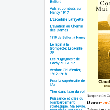
Belfort
Vols et combats sur
Nancy 1917
L'Escadrille Lafayette
L'aviation au Chemin
des Dames
1916 de Belfort à Nancy
Le lapin à la
trompette: Escadrille
39
Les "Cigognes": de
Cachy au GC 12
Verdun: Ciel d'enfer,
1912-1918
Pour la suprématie de
l'Air
Tirer dans l'axe du vol
Nieuport et les 
Puissance et crise du
bombardement
15 euros (
+ port 
stratégique. Malzéville.
Chèque à mon o