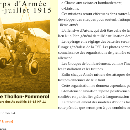
c-Chasse aux avions et bombardement,
d-Liaisons.
Ces missions seront effectuées dans toutes l
développer des attaques pour soutenir l'attaqu
10ème armée.
L'offensive d'Artois, qui doit être celle de l
lieu à un Plan général détaillé d'utilisation de
Le repérage et le réglage des batteries sero
l'usage généralisé de la TSF. Les photos perm
connaissance des organisations de première e
allemand.
Les Groupes de bombardement, comme l'indi
les installation et les troupes.
Enfin chaque Armée mènera des attaques de d
troupes ennemies de leur front.
Cette organisation ne donnera cependant pas 
Globalement l'aviation répond positivement 
confiées en particulier grâce à l'augmentation 
Le renouvellement des modèles d'avions tarde,
cette période que seront peu à peu conduits su
Caudron G4.
7 Euros)
rdre