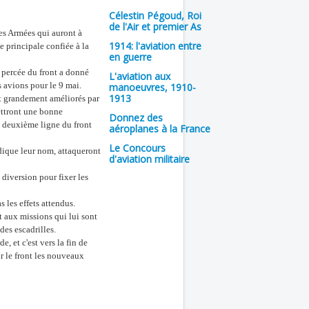
Célestin Pégoud, Roi
de l'Air et premier As
es Armées qui auront à
1914: l'aviation entre
e principale confiée à la
en guerre
a percée du front a donné
L'aviation aux
s avions pour le 9 mai.
manoeuvres, 1910-
1913
nt grandement améliorés par
ettront une bonne
Donnez des
t deuxième ligne du front
aéroplanes à la France
Le Concours
que leur nom, attaqueront
d'aviation militaire
iversion pour fixer les
les effets attendus.
aux missions qui lui sont
des escadrilles.
 et c'est vers la fin de
r le front les nouveaux