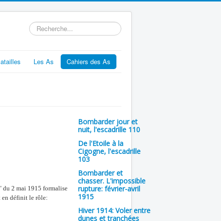
Rechercher
atailles
Les As
Cahiers des As
Bombarder jour et
nuit, l'escadrille 110
De l'Etoile à la
Cigogne, l'escadrille
103
Bombarder et
chasser. L'impossible
rupture: février-avril
e" du 2 mai 1915 formalise
1915
 en définit le rôle:
Hiver 1914: Voler entre
dunes et tranchées