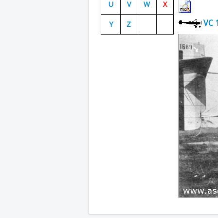
U
V
W
X
VC 
Y
Z