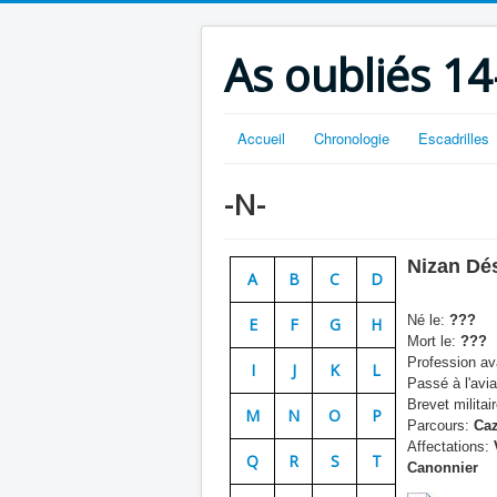
As oubliés 14
Accueil
Chronologie
Escadrilles
-N-
Nizan Dés
A
B
C
D
Né le:
???
E
F
G
H
Mort le:
???
Profession ava
I
J
K
L
Passé à l'avia
Brevet militair
M
N
O
P
Parcours:
Caz
Affectations:
Q
R
S
T
Canonnier