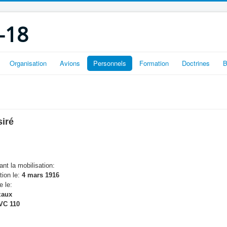
-18
Organisation
Avions
Personnels
Formation
Doctrines
B
iré
nt la mobilisation:
tion le:
4 mars 1916
e le:
aux
VC 110