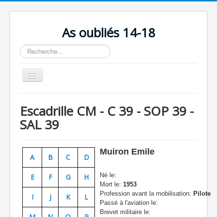
As oubliés 14-18
Rechercher
Basculer
la
navigation
Accueil
Escadrille CM - C 39 - SOP 39 -
Chronologie
SAL 39
Escadrilles
Organisation
Muiron Emile
A
B
C
D
Avions
Né le:
E
F
G
H
Personnels
Mort le:
1953
Profession avant la mobilisation:
Pilote
I
J
K
L
Formation
Passé à l'aviation le:
Brevet militaire le:
Doctrines
M
N
O
P