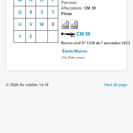
Parcours:
Batailles
Affectations:
CM 39
Q
R
S
T
Pilote
Les As
U
V
W
X
Cahiers des As
CM 39
Y
Z
Brevet civil N° 1530 du 7 novembre 1913
Émile Muiron
( Par Didier Lecoq )
© 2026 As oubliés 14-18
Haut de page