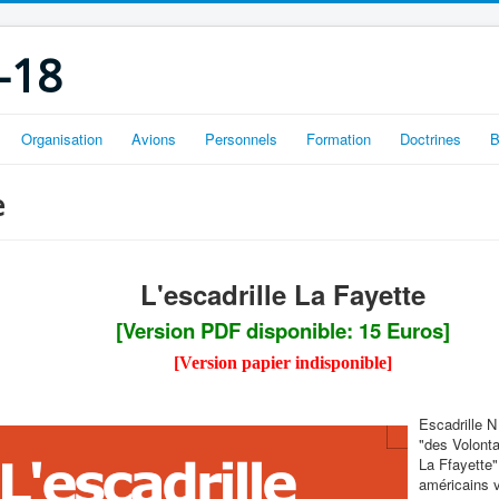
-18
Organisation
Avions
Personnels
Formation
Doctrines
B
e
L'escadrille La Fayette
[Version PDF disponible
: 15 Euros
]
[Version papier indisponible]
Escadrille N
"des Volonta
La Ffayette"
américains v