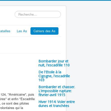
Rechercher
atailles
Les As
Cahiers des As
Bombarder jour et
nuit, l'escadrille 110
De l'Etoile à la
Cigogne, l'escadrille
103
Bombarder et chasser.
L'impossible rupture:
 124, "Américaine", puis
février-avril 1915
ires" et enfin "Escadrille
Hiver 1914: Voler entre
, ce sont des pilotes
dunes et tranchées
olontaires qui la