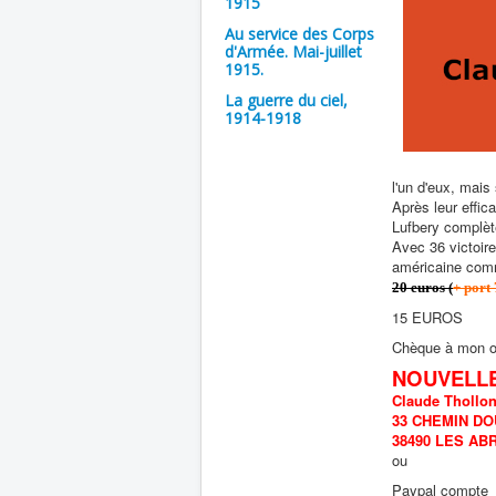
1915
Au service des Corps
d'Armée. Mai-juillet
1915.
La guerre du ciel,
1914-1918
l'un d'eux, mais 
Après leur effic
Lufbery complète
Avec 36 victoire
américaine com
20 euros (
+ port
15 EUROS
Chèque à mon o
NOUVELL
Claude Thollo
33 CHEMIN D
38490 LES AB
ou
Paypal compte