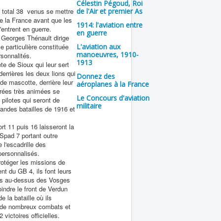
Célestin Pégoud, Roi
u total 38 venus se mettre
de l'Air et premier As
e la France avant que les
1914: l'aviation entre
'entrent en guerre.
en guerre
 Georges Thénault dirige
le particulière constituée
L'aviation aux
manoeuvres, 1910-
rsonnalités.
1913
ête de Sioux qui leur sert
errières les deux lions qui
Donnez des
 de mascotte, derrière leur
aéroplanes à la France
irées très animées se
Le Concours d'aviation
 pilotes qui seront de
militaire
randes batailles de 1916 et
rt 11 puis 16 laisseront la
Spad 7 portant outre
 l'escadrille des
ersonnalisés.
otéger les missions de
t du GB 4, ils font leurs
ls au-dessus des Vosges
oindre le front de Verdun
de la bataille où ils
 de nombreux combats et
 victoires officielles.