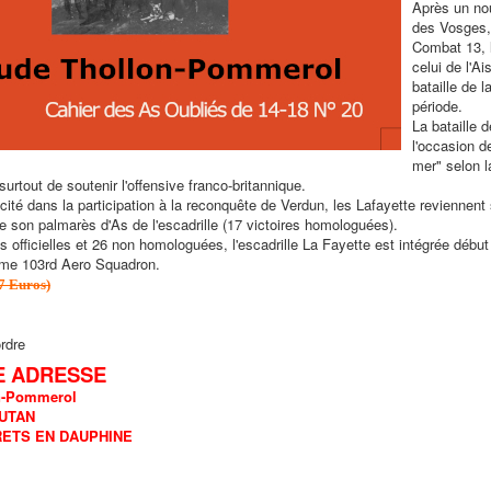
Après un no
des Vosges,
Combat 13, l
celui de l'Ai
bataille de 
période.
La bataille 
l'occasion d
mer" selon l
surtout de soutenir l'offensive franco-britannique.
acité dans la participation à la reconquête de Verdun, les Lafayette reviennent
 son palmarès d'As de l'escadrille (17 victoires homologuées).
s officielles et 26 non homologuées, l'escadrille La Fayette est intégrée début 
me 103rd Aero Squadron.
 7 Euros)
rdre
E ADRESSE
n-Pommerol
OUTAN
RETS EN DAUPHINE