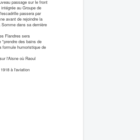
uveau passage sur le front
 intégrée au Groupe de
'escadrille passera par
sne avant de rejoindre la
la Somme dans sa dernière
des Flandres sera
e "prendre des bains de
a formule humoristique de
 sur l'Aisne où Raoul
1918 à l'aviation