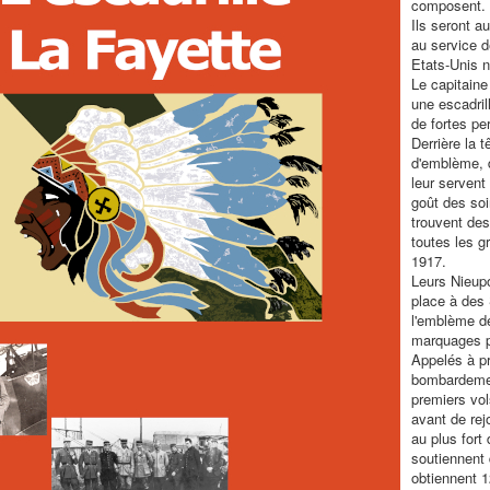
composent.
Ils seront a
au service d
Etats-Unis n
Le capitaine
une escadril
de fortes pe
Derrière la t
d'emblème, d
leur servent
goût des so
trouvent des
toutes les g
1917.
Leurs Nieupo
place à des 
l'emblème de
marquages p
Appelés à pr
bombardemen
premiers vo
avant de rej
au plus fort 
soutiennent
obtiennent 12