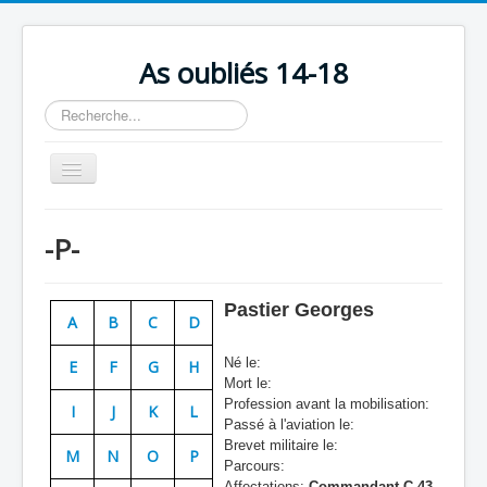
As oubliés 14-18
Rechercher
Basculer
la
navigation
Accueil
-P-
Chronologie
Escadrilles
Pastier Georges
A
B
C
D
Organisation
Né le:
E
F
G
H
Avions
Mort le:
Profession avant la mobilisation:
Personnels
I
J
K
L
Passé à l'aviation le:
Formation
Brevet militaire le:
M
N
O
P
Parcours:
Doctrines
Affectations:
Commandant C 43