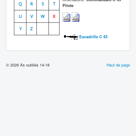
Q
R
S
T
Pilote
Batailles
U
V
W
X
Les As
Y
Z
Cahiers des As
Escadrille C 43
© 2026 As oubliés 14-18
Haut de page