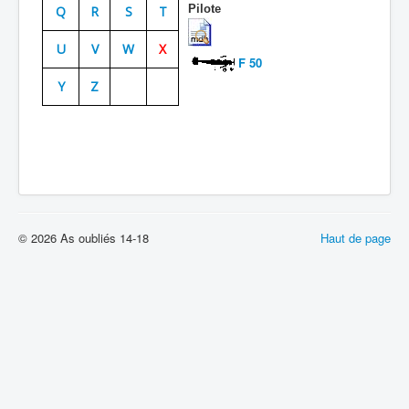
Pilote
Q
R
S
T
Batailles
U
V
W
X
Les As
F 50
Y
Z
Cahiers des As
© 2026 As oubliés 14-18
Haut de page