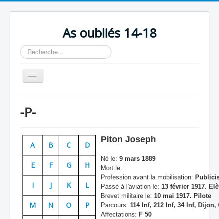
As oubliés 14-18
Rechercher
Basculer
la
navigation
Accueil
-P-
Chronologie
Escadrilles
Piton Joseph
A
B
C
D
Organisation
Né le:
9 mars 1889
E
F
G
H
Avions
Mort le:
Profession avant la mobilisation:
Publicis
Personnels
I
J
K
L
Passé à l'aviation le:
13 février 1917. Elè
Brevet militaire le:
10 mai 1917. Pilote
Formation
M
N
O
P
Parcours:
114 Inf, 212 Inf, 34 Inf, Dijon,
Affectations:
F 50
Doctrines