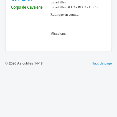
Escadrilles
Corps de Cavalerie
Batailles
Escadrilles BLC2 - BLC4 - BLC5
Rubrique en cours...
Les As
Cahiers des As
Misssions
© 2026 As oubliés 14-18
Haut de page