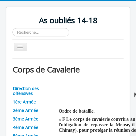
As oubliés 14-18
Rechercher
Basculer
la
navigation
Accueil
Corps de Cavalerie
Chronologie
Escadrilles
Direction des
Organisation
offensives
[
1ère Armée
Avions
2ème Armée
Ordre de bataille.
Personnels
3ème Armée
« F Le corps de cavalerie couvrira au 
Formation
l'obligation de repasser la Meuse, 
4ème Armée
Chimay), pour protéger la réunion de 
Doctrines
5ème Armée