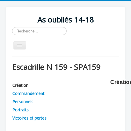
As oubliés 14-18
Rechercher
Basculer
la
navigation
Accueil
Escadrille N 159 - SPA159
Chronologie
Escadrilles
Créatio
Création
Organisation
Commandement
Avions
Personnels
Personnels
Portraits
Victoires et pertes
Formation
Doctrines