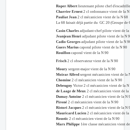
Roper Albert
lieutenant pilote chef d'escadrill
Batailles
Charrier Ernest
2 cl ordonnance vient de la N
Pauliat Jean
2 cl mécanicien vient de la N 68
Les As
La 68 faisait déjà partie du GC 20 (Groupe de
Cahiers des As
Casin Charles
adjudant-chef pilote vient de la
Jeanjean Henri
adjudant pilote vient de la N 
Cadio Georges
adjudant pilote vient de la N 9
Guers Marius
caporal pilote vient de la N 90
Rouillon
caporal vient de la N 90
Frisch
2 cl observateur vient de la N 90
Moury
sergent-major vient de la N 90
Moirar Alfred
sergent mécanicien vient de la 
Chomine
2 cl mécanicien vient de la N 90
Debeugny
Victor 2 cl mécanicien vient de la N
de Laage de Meux
2 cl mécanicien vient de la
Dumay Antoine
2 cl mécanicien vient de la N 
Pironé
2 cl mécanicien vient de la N 90
Ristori Jacques
2 cl mécanicien vient de la N 
Mauricard Lucien
2 cl mécanicien vient de la
Roustic
2 cl mécanicien vient de la N 90
Marx Philippe
1ère classe mécanicien vient de