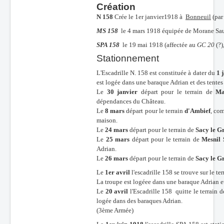
Création
Batailles
N 158
Crée le 1er janvier1918 à
Bonneuil
(par
Les As
MS 158
le 4 mars 1918 équipée de Morane Sau
SPA 158
le 19 mai 1918 (affectée au
GC 20
(?)
Cahiers des As
Stationnement
L'Escadrille N. 158 est constituée à dater du
1 
est logée dans une baraque Adrian et des tentes
Le
30 janvier
départ pour le terrain de
Ma
dépendances du Château.
Le
8 mars
départ pour le terrain
d'Ambief
, co
maison.
Le
24 mars
départ pour le terrain de
Sacy le G
Le
25 mars
départ pour le terrain de
Mesnil 
Adrian.
Le
26 mars
départ pour le terrain de
Sacy le G
Le
1er avril
l'escadrille 158 se trouve sur le te
La troupe est logéee dans une baraque Adrian e
Le
20 avril
l'Escadrille 158 quitte le terrain d
logée dans des baraques Adrian.
(3ème Armée)