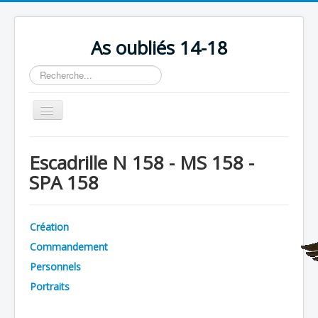
As oubliés 14-18
Rechercher
Basculer
la
navigation
Accueil
Escadrille N 158 - MS 158 -
Chronologie
SPA 158
Escadrilles
Organisation
Création
Avions
Commandement
Personnels
Personnels
Portraits
Formation
Doctrines