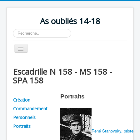
As oubliés 14-18
Rechercher
Basculer
la
navigation
Accueil
Escadrille N 158 - MS 158 -
Chronologie
SPA 158
Escadrilles
Organisation
Portraits
Création
Avions
Commandement
Personnels
Personnels
Portraits
Formation
René Stanovsky, pilote
Doctrines