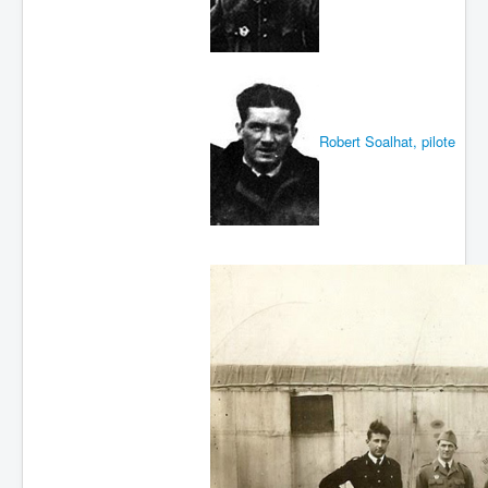
Batailles
Les As
Cahiers des As
Robert Soalhat, pilote