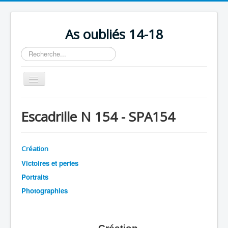
As oubliés 14-18
Rechercher
Basculer
la
navigation
Accueil
Escadrille N 154 - SPA154
Chronologie
Escadrilles
Création
Organisation
Victoires et pertes
Avions
Portraits
Photographies
Personnels
Formation
Doctrines