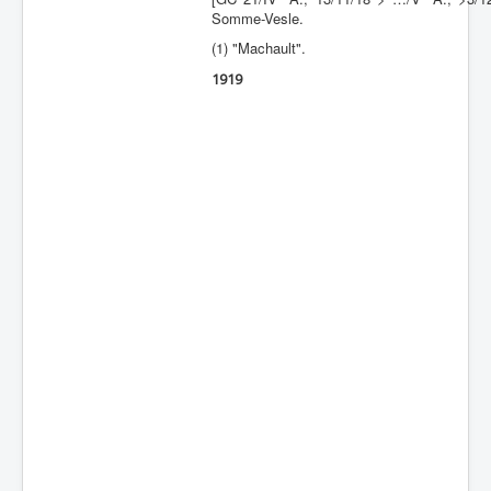
Somme-Vesle.
Batailles
(1) "Machault".
Les As
1919
Cahiers des As