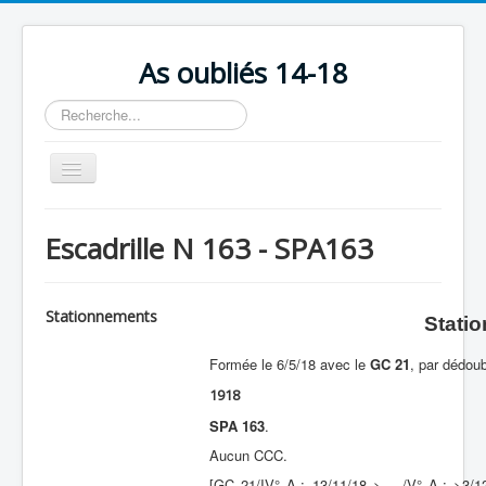
As oubliés 14-18
Rechercher
Basculer
la
navigation
Accueil
Escadrille N 163 - SPA163
Chronologie
Escadrilles
Stationnements
Stati
Organisation
Formée le 6/5/18 avec le
GC 21
, par dédou
Avions
1918
Personnels
SPA 163
.
Formation
Aucun CCC.
Doctrines
[GC 21/IV° A.; 13/11/18 > …/V° A.; >3/1