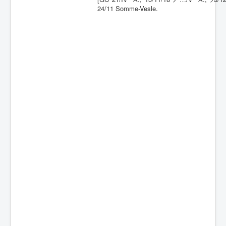
24/11 Somme-Vesle.
Batailles
Les As
Cahiers des As