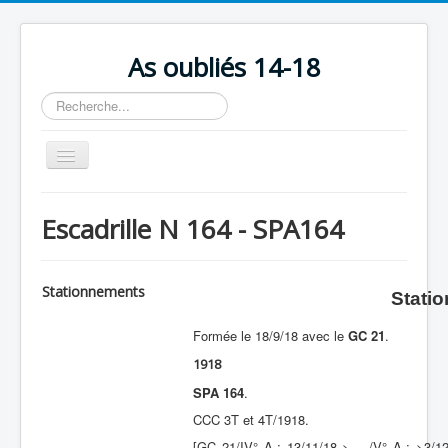
As oubliés 14-18
Rechercher
Basculer
la
navigation
Accueil
Escadrille N 164 - SPA164
Chronologie
Escadrilles
Stationnements
Stati
Organisation
Formée le 18/9/18 avec le
GC 21
.
Avions
1918
Personnels
SPA 164
.
Formation
CCC 3T et 4T/1918.
Doctrines
[GC 21/IV° A.; 13/11/18 > …/V° A.; >3/1