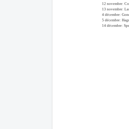
12 novembre: Co
13 novembre: Las
4 décembre: Gon
5 décembre: Hag
14 décembre: Spe