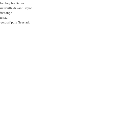
lombey les Belles
seurville devant Bayon
drexange
uenau
yerdorf puis Neustadt