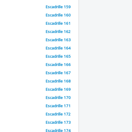
Escadrille 159
Escadrille 160
Escadrille 161
Escadrille 162
Escadrille 163
Escadrille 164
Escadrille 165
Escadrille 166
Escadrille 167
Escadrille 168
Escadrille 169
Escadrille 170
Escadrille 171
Escadrille 172
Escadrille 173
Escadrille 174