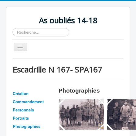
As oubliés 14-18
Rechercher
Basculer
la
navigation
Accueil
Escadrille N 167- SPA167
Chronologie
Escadrilles
Photographies
Organisation
Création
Commandement
Avions
Personnels
Personnels
Portraits
Formation
Photographies
Doctrines