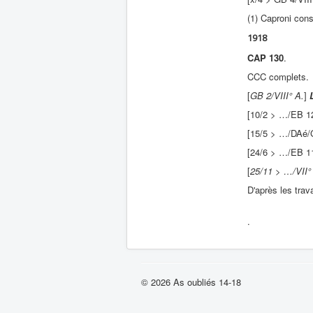
(1) Caproni cons
1918
CAP 130
.
CCC complets.
[
GB 2/VIII° A.
]
[10/2 > …/EB 12
[15/5 > …/DAé
[24/6 > …/EB 1
[
25/11 > …/VII° 
D'après les trav
.
© 2026 As oubliés 14-18