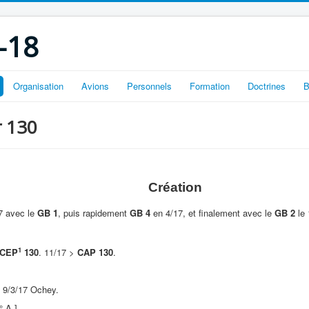
-18
Organisation
Avions
Personnels
Formation
Doctrines
B
r 130
Création
7 avec le
GB 1
, puis rapidement
GB 4
en 4/17, et finalement avec le
GB 2
le 
1
CEP
130
. 11/17 >
CAP 130
.
9/3/17 Ochey.
I° A.] …