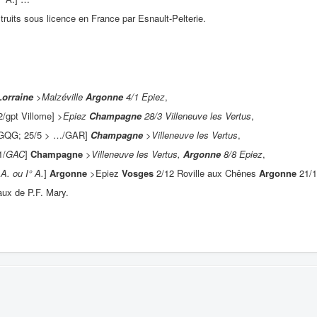
truits sous licence en France par Esnault-Pelterie.
Lorraine
>Malzéville
Argonne
4/1 Epiez
,
/gpt Villome] >
Epiez
Champagne
28/3 Villeneuve les Vertus
,
/GQG; 25/5 > …/GAR]
Champagne
>Villeneuve les Vertus
,
1/
GAC
]
Champagne
>Villeneuve les Vertus,
Argonne
8/8 Epiez
,
A. ou I° A.
]
Argonne
>Epiez
Vosges
2/12 Roville aux Chênes
Argonne
21/1
aux de P.F. Mary.