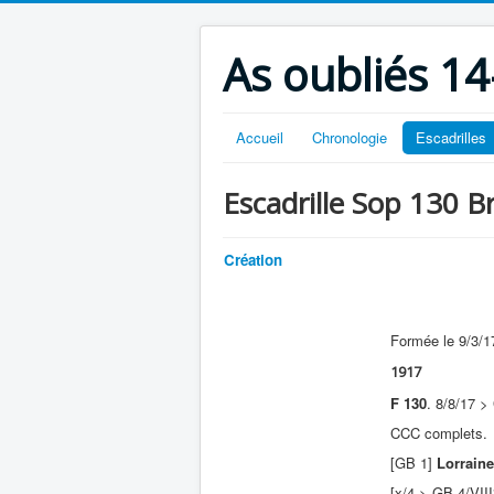
As oubliés 14
Accueil
Chronologie
Escadrilles
Escadrille Sop 130 B
Création
Formée le 9/3/1
1917
F 130
. 8/8/17 >
CCC complets.
[GB 1]
Lorraine
[x/4 > GB 4/VII