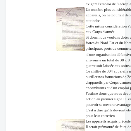
exigera l'emploi de 8 aéropl
Batailles
Un nombre plus considérable 
appareils, on ne pourrait dép
Les As
atteindre.
Cette même considération s'o
Cahiers des As
aux Corps d'armée.
Si donc nous voulons doter d
fortes du Nord-Est et du
principaux ports de commerc
d'une organisation défen
arrivons à un total de 38 x 
guerre soit laissée aux soi
Ce chiffre de 304 appareils n
outiller nos formations de 2è
d'appareils par Corps d'armé
encombrants et d'un emploi p
J'estime donc que nous devon
action au premier signal. Ces
pouvoir se mesurer avantage
C'est à dire qu'ils devront ê
pour leur entretien.
Les appareils acquis précédem
Il serait prématuré de faire 