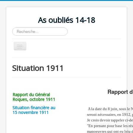
As oubliés 14-18
Rechercher
Basculer
la
navigation
Accueil
Situation 1911
Chronologie
Escadrilles
Rapport d
Organisation
Rapport du Général
Roques, octobre 1911
Avions
Situation financière au
A la date du 8 juin, sous le 
Personnels
15 novembre 1911
seront nécessaires, en 1912, 
Je crois devoir rappeler ci-d
Formation
"En prenant pour base les ré
Doctrines
manoeuvres qui ont eu leiu d