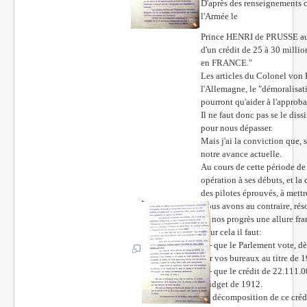
D'après des renseignement
l'Armée le
Prince HENRI de PRUSSE aur
d'un crédit de 25 à 30 milli
en FRANCE."
Les articles du Colonel von 
l'Allemagne, le "démoralisati
pourront qu'aider à l'approb
Il ne faut donc pas se le dis
pour nous dépasser.
Mais j'ai la conviction que,
notre avance actuelle.
Au cours de cette période de
opération à ses débuts, et la
des pilotes éprouvés, à mettr
Nous avons au contraire, rés
de nos progrès une allure fr
Pour cela il faut:
1°- que le Parlement vote, dè
par vos bureaux au titre de 
2°- que le crédit de 22.111.0
Budget de 1912.
La décomposition de ce crédit