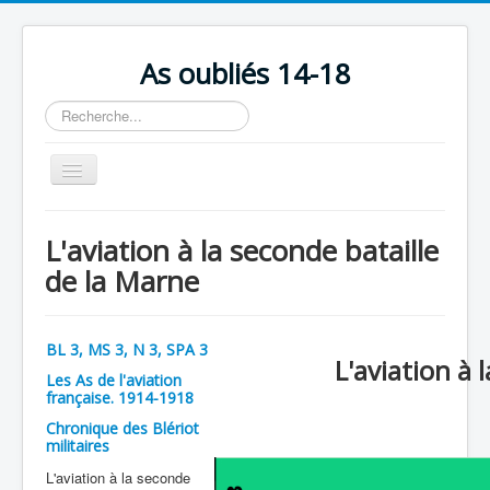
As oubliés 14-18
Rechercher
Basculer
la
navigation
Accueil
L'aviation à la seconde bataille
Chronologie
de la Marne
Escadrilles
Organisation
BL 3, MS 3, N 3, SPA 3
L'aviation à 
Avions
Les As de l'aviation
française. 1914-1918
Personnels
Chronique des Blériot
militaires
Formation
L'aviation à la seconde
Doctrines