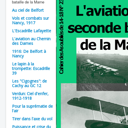
bataille de la Marne
Batailles
Au ciel de Belfort
Les As
Vols et combats sur
Nancy, 1917
Cahiers des As
L'Escadrille Lafayette
L'aviation au Chemin
des Dames
1916: De Belfort à
Nancy
Le lapin à la
trompette: Escadrille
39
Les "Cigognes": de
Cachy au GC 12
Verdun: Ciel d'enfer,
1912-1918
Pour la suprématie de
l'air
Tirer dans l'axe du vol
Puissance et crise du