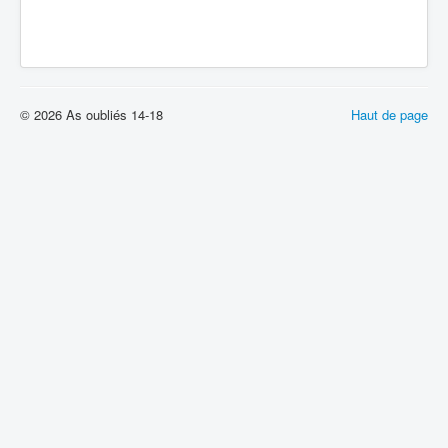
Batailles
Les As
Cahiers des As
© 2026 As oubliés 14-18
Haut de page