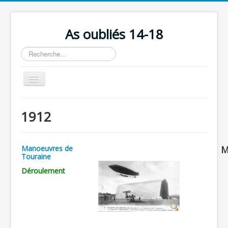
As oubliés 14-18
Rechercher
Basculer
la
navigation
Accueil
1912
Chronologie
Escadrilles
Manoeuvres de
M
Organisation
Touraine
Déroulement
Avions
Personnels
Formation
Doctrines