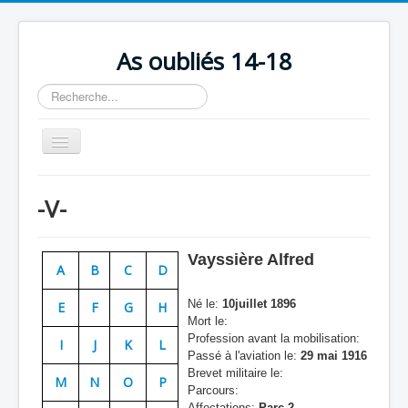
As oubliés 14-18
Rechercher
Basculer
la
navigation
Accueil
-V-
Chronologie
Escadrilles
Vayssière Alfred
A
B
C
D
Organisation
Né le:
10juillet 1896
E
F
G
H
Avions
Mort le:
Profession avant la mobilisation:
Personnels
I
J
K
L
Passé à l'aviation le:
29 mai 1916
Formation
Brevet militaire le:
M
N
O
P
Parcours:
Doctrines
Affectations:
Parc 2