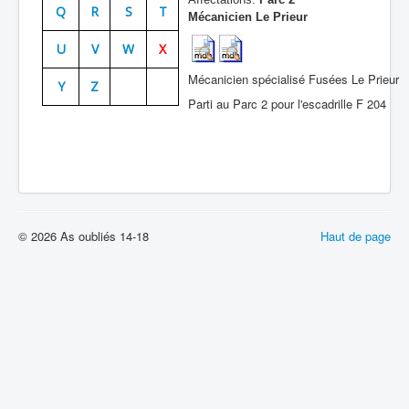
Q
R
S
T
Mécanicien Le Prieur
Batailles
U
V
W
X
Les As
Mécanicien spécialisé Fusées Le Prieur
Y
Z
Cahiers des As
Parti au Parc 2 pour l'escadrille F 204
© 2026 As oubliés 14-18
Haut de page