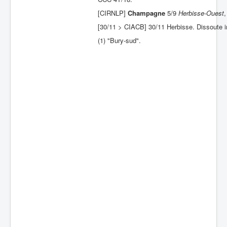
[CIRNLP]
Champagne
5/9
Herbisse-Ouest
,
Batailles
[30/11 > CIACB] 30/11 Herbisse. Dissoute
Les As
(1) "Bury-sud".
Cahiers des As