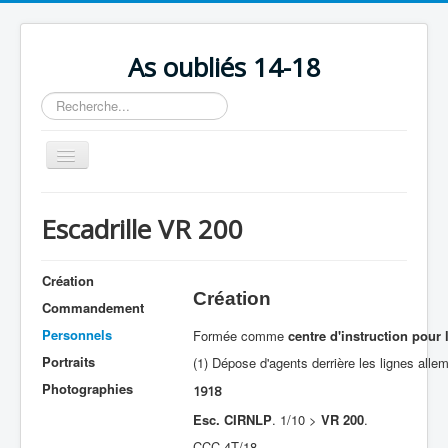
As oubliés 14-18
Rechercher
Basculer
la
navigation
Accueil
Escadrille VR 200
Chronologie
Escadrilles
Création
Création
Organisation
Commandement
Personnels
Formée comme
centre d'instruction pour
Avions
Portraits
(1) Dépose d'agents derrière les lignes alle
Personnels
Photographies
1918
Formation
Esc. CIRNLP
. 1/10 >
VR 200
.
Doctrines
CCC 4T/18.