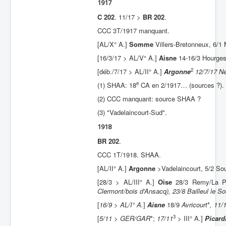
1917
C 202
. 11/17 >
BR 202
.
CCC 3T/1917 manquant.
[AL/X° A.]
Somme
Villers-Bretonneux, 6/1
[16/3/17 > AL/V° A.]
Aisne
14-16/3 Hourges
2
[déb./7/17 > AL/II° A.]
Argonne
12/7/17 Ne
e
(1) SHAA: 18
CA en 2/1917… (sources ?).
(2) CCC manquant: source SHAA ?
(3) "Vadelaincourt-Sud".
1918
BR 202
.
CCC 1T/1918. SHAA.
[AL/II° A.]
Argonne
>Vadelaincourt, 5/2 Soui
[28/3 > AL/III° A.]
Oise
28/3 Remy/La Pa
Clermont/bois d'Ansacq), 23/8 Bailleul le S
[
16/9 > AL/I° A.
]
Aisne
18/9
Avricourt
*
, 11/
3
[
5/11 > GER/GAR
*;
17/11
> III° A.]
Picard