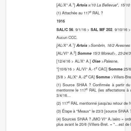
1
[
AL/X° A.
]
Artois
x/10 La Bellevue
*
, 15/10
Batailles
e
(1) Attachée au 117
RAL ?
Les As
1916
Cahiers des As
SAL/C 56
. 9/1/16 >
SAL MF 202
. 9/10/16 
Aucun CCC.
1
[AL/X° A.
]
Artois
>
Sombrin, 16/2 Avesnes 
2
[AL/VI° A.
]
Somme
15/3 Moreuil
>
, 23-24/3
[12/4/16 > AL/X° A.]
Oise
>
Palesne
,
e
*[10/6/16 > AL/VI° A.-1
CAC]
Somme
25/6
e
[5/8 > AL/X° A.-2
CA]
Somme
>Villers-Bre
(1) Source SHAA ? Confirmée à partir du 
e
mentionne le 117
RAL (les affectations à 
3/4/16…
e
(2) 117
RAL mentionné jusqu'au retour de l'
(3) Étape à "Meaux" le 23/3 [source SHAA ?
(4) Sources SHAA ? JMO VI° A./aéro = ordre
plus avant le 20/6 (Villers-Bret. = "…est de l