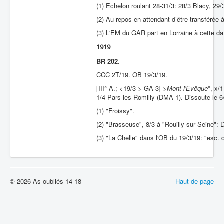
(1) Echelon roulant 28-31/3: 28/3 Blacy, 29/
(2) Au repos en attendant d’être transférée à
(3) L'EM du GAR part en Lorraine à cette dat
1919
BR 202
.
CCC 2T/19. OB 19/3/19.
[III° A.; <19/3 > GA 3] >
Mont l'Evêque
*, x/
1/4 Pars les Romilly (DMA 1). Dissoute le 6
(1) "Froissy".
(2) "Brasseuse", 8/3 à "Rouilly sur Seine": 
(3) "La Chelle" dans l'OB du 19/3/19: "esc. d
© 2026 As oubliés 14-18
Haut de page