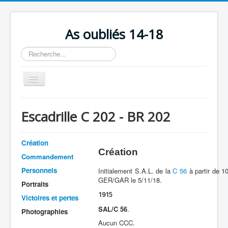
As oubliés 14-18
Rechercher
Basculer
la
navigation
Accueil
Escadrille C 202 - BR 202
Chronologie
Escadrilles
Création
Création
Organisation
Commandement
Personnels
Initialement S.A.L. de la
C 56
à partir de 1
Avions
GER/GAR le 5/11/18.
Portraits
Personnels
1915
Victoires et pertes
Formation
SAL/C 56
.
Photographies
Aucun CCC.
Doctrines