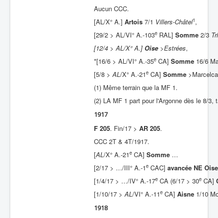
Aucun CCC.
Batailles
1
[AL/X° A.]
Artois
7/1
Villers-Châtel
,
Les As
e
[29/2 > AL/VI° A.-103
RAL]
Somme
2/3
Tr
Cahiers des As
[12/4 > AL/X° A.]
Oise
>Estrées
,
e
*[16/6 > AL/VI° A.-35
CA]
Somme
16/6 Ma
e
[5/8 >
AL
/X° A.-21
CA]
Somme
>Marcelca
(1) Même terrain que la MF 1.
(2) LA MF 1 part pour l'Argonne dès le 8/3, 
1917
F 205
. Fin/17 >
AR 205
.
CCC 2T & 4T/1917.
e
[
AL
/X° A.-21
CA]
Somme
…
e
[2/17 > …/III° A.-1
CAC]
avancée NE Oise
e
e
[1/4/17 > …/IV° A.-17
CA (6/17 > 30
CA]
e
[1/10/17 >
AL
/VI° A.-11
CA]
Aisne
1/10 Mo
1918