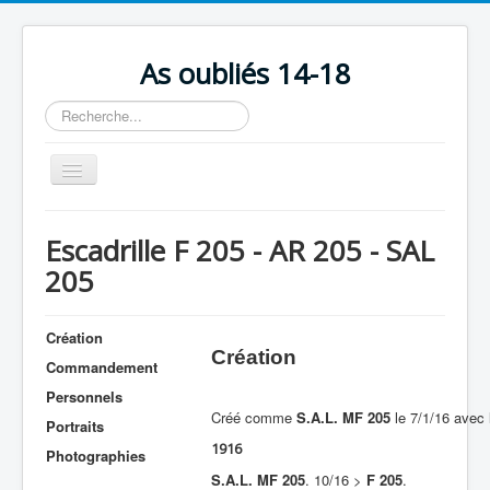
As oubliés 14-18
Rechercher
Basculer
la
navigation
Accueil
Escadrille F 205 - AR 205 - SAL
Chronologie
205
Escadrilles
Organisation
Création
Création
Commandement
Avions
Personnels
Personnels
Créé comme
S.A.L. MF 205
le 7/1/16 avec
Portraits
Formation
1916
Photographies
S.A.L. MF 205
. 10/16 >
F 205
.
Doctrines