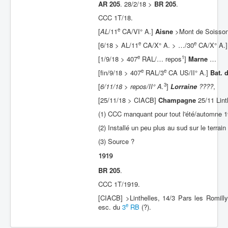
AR 205
. 28/2/18 >
BR 205
.
CCC 1T/18.
e
[
AL
/11
CA/VI° A.]
Aisne
>Mont de Soissons
e
e
[6/18 > AL/11
CA/X° A. > …/30
CA/X° A.
e
1
[1/9/18 > 407
RAL/… repos
]
Marne
…
e
e
[fin/9/18 > 407
RAL/3
CA US/II° A.]
Bat. 
3
[
6/11/18 > repos/II° A.
]
Lorraine
????
,
[25/11/18 > CIACB]
Champagne
25/11 Lint
(1) CCC manquant pour tout l'été/automne 1
(2) Installé un peu plus au sud sur le terrai
(3) Source ?
1919
BR 205
.
CCC 1T/1919.
[CIACB] >Linthelles, 14/3 Pars les Romil
e
esc. du
3
RB
(?).