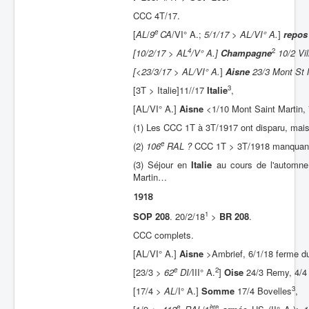
CCC 4T/17.
e
[
AL
/
9
CA
/VI° A.;
5/1/17 > AL/VI° A.
]
repos
4
2
[10/2/17 > AL
/V° A.]
Champagne
10/2 Vi
[<23/3/17 > AL/VI° A.
]
Aisne
23/3
Mont St 
3
[3T > Italie]11//17
Italie
,
[AL/VI° A.]
Aisne
<1/10 Mont Saint Martin, 
(1) Les CCC 1T à 3T/1917 ont disparu, mai
e
(2)
106
RAL ?
CCC 1T > 3T/1918 manquant
(3) Séjour en
Italie
au cours de l'automne 
Martin…
1918
1
SOP 208
. 20/2/18
>
BR 208
.
CCC complets.
[AL/VI° A.]
Aisne
>Ambrief, 6/1/18 ferme du
e
2
[23/3 >
62
DI/
III° A.
]
Oise
24/3 Remy, 4/4 
3
[17/4 >
AL
/I° A.]
Somme
17/4 Bovelles
,
e
ère