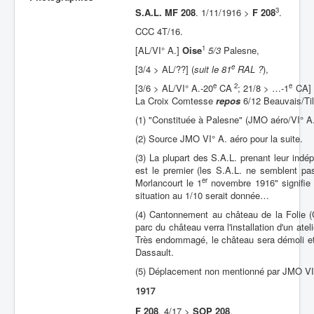
3
S.A.L. MF 208
. 1/11/1916 >
F 208
.
Batailles
CCC 4T/16.
Les As
1
[AL/VI° A.]
Oise
5/3
Palesne,
Cahiers des As
e
[3/4 > AL/??] (
suit le 81
RAL ?
),
e
2
e
[3/6 > AL/VI° A.-20
CA
; 21/8 > …-1
CA]
La Croix Comtesse
repos
6/12 Beauvais/Til
(1) "Constituée à Palesne" (JMO aéro/VI° A.
(2) Source JMO VI° A. aéro pour la suite.
(3) La plupart des S.A.L. prenant leur ind
est le premier (les S.A.L. ne semblent pa
er
Morlancourt le 1
novembre 1916" signifie p
situation au 1/10 serait donnée…
(4) Cantonnement au château de la Folie (C
parc du château verra l'installation d'un at
Très endommagé, le château sera démoli et 
Dassault.
(5) Déplacement non mentionné par JMO VI° 
1917
F 208
. 4/17 >
SOP 208
.