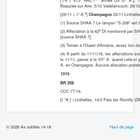
[1/9 >
413
RAL
/1
armée US (II° A.);
1
Beauzée sur Aire, 5/10 Vadelaincourt, 26/1
4
[
25/11 > I° A.
]
Champagne
25/11 Linthelle
(1) Source SHAA ? Le tampon "S 208" est to
e
(2) Affectation à la 62
DI mentionné par SHAA
[source SHAA ?].
(3) Terrain à l'Ouest d'Amiens, assez loin du
(4) A partir du 11/11/18, les affectations so
le 11/11, passe à la VII° A. quand celle-ci
A. en Champagne. Aucune allocation postér
1919
BR 208
.
CCC 1T/19.
[
I °A.
] >Linthelles, 14/3 Pars les Romilly (D
© 2026 As oubliés 14-18
Haut de page