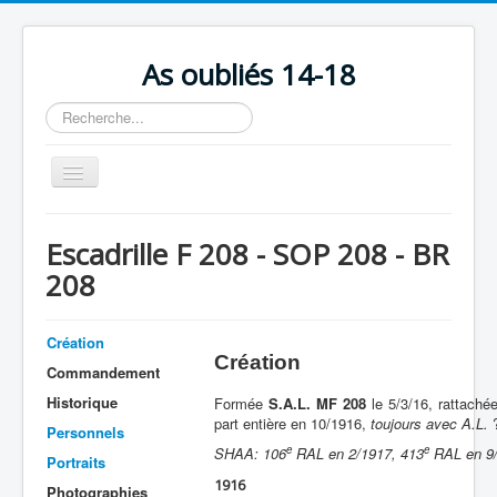
As oubliés 14-18
Rechercher
Basculer
la
navigation
Accueil
Escadrille F 208 - SOP 208 - BR
Chronologie
208
Escadrilles
Organisation
Création
Création
Commandement
Avions
Historique
Formée
S.A.L. MF 208
le 5/3/16, rattaché
Personnels
part entière en 10/1916,
toujours avec A.L.
Personnels
e
e
Formation
SHAA: 106
RAL
en 2/1917, 413
RAL en 9
Portraits
1916
Doctrines
Photographies