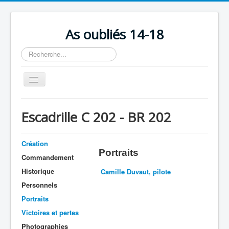
As oubliés 14-18
Rechercher
Basculer
la
navigation
Accueil
Escadrille C 202 - BR 202
Chronologie
Escadrilles
Création
Portraits
Organisation
Commandement
Historique
Camille Duvaut, pilote
Avions
Personnels
Personnels
Portraits
Formation
Victoires et pertes
Photographies
Doctrines